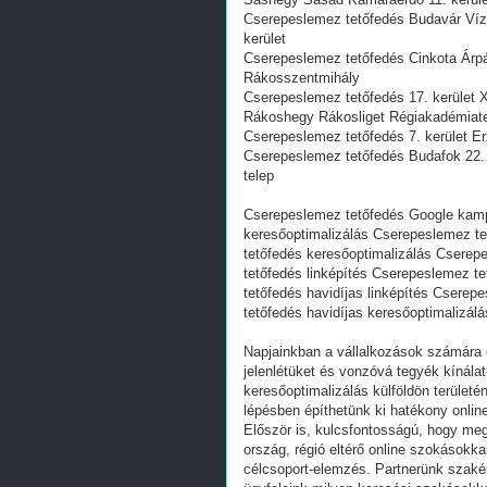
Cserepeslemez tetőfedés Budavár Víziv
kerület
Cserepeslemez tetőfedés Cinkota Árpá
Rákosszentmihály
Cserepeslemez tetőfedés 17. kerület 
Rákoshegy Rákosliget Régiakadémiat
Cserepeslemez tetőfedés 7. kerület Er
Cserepeslemez tetőfedés Budafok 22. 
telep
Cserepeslemez tetőfedés Google kam
keresőoptimalizálás Cserepeslemez t
tetőfedés keresőoptimalizálás Cserep
tetőfedés linképítés Cserepeslemez te
tetőfedés havidíjas linképítés Cser
tetőfedés havidíjas keresőoptimalizálá
Napjainkban a vállalkozások számára e
jelenlétüket és vonzóvá tegyék kínálat
keresőoptimalizálás külföldön területén
lépésben építhetünk ki hatékony online
Először is, kulcsfontosságú, hogy meg
ország, régió eltérő online szokásokka
célcsoport-elemzés. Partnerünk szakért