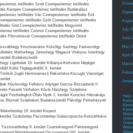
Octob
peslemez tetőfedés Szob Cserepeslemez tetőfedés
edés Kerepes Cserepeslemez tetőfedés Budakalász
Septe
peslemez tetőfedés Vác Cserepeslemez tetőfedés Érd
serepeslemez tetőfedés Győr Cserepeslemez tetőfedés
Augus
tőfedés Göd Cserepeslemez tetőfedés Mogyoród
July 
slemez tetőfedés Csömör Cserepeslemez tetőfedés
dés Pilisvörösvár Cserepeslemez tetőfedés Diósd
June 
May 2
ssvábhegy Krisztinaváros Kútvölgy Sashegy Farkasvölgy
Csillebérc Mártonhegy Jánoshegy Magasút Virányos Istenhegy
April 
kerület Budakeszierdő
egy Ligettelek 10. kerület Kőbánya-Kertváros Népliget
March
dűlő Kúttó Téglagyárdűlő X. kerület
Febru
 Törökőr Zugló Herminamező Rákosfalva Kiszugló Városliget
erület
Janua
jlak Hűvösvölgy Felhévíz Adyliget Gercse Rózsadomb II.
emete Pasarét Vérhalom Kővár Hárshegy Szépilona
zágút Pesthidegkút-Ófalu Nyék 2. kerület Kurucles Hársakalja
Helyi
os Rézmál Széphalom Budakeszierdő Pálvölgy Petneházyrét
Keres
Keres
Keres
Wekerletelep 19. kerület Kispest
Webol
erület Szabótelep Pacsirtatelep Gubacsipuszta Kossuthfalva
Onlin
Onlin
Tisztviselőtelep 8. kerület Csarnoknegyed Palotanegyed
Webol
Webol
negyed Magdolnanegyed Orczynegyed VIII. kerület