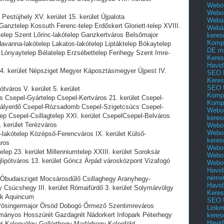
Webol
Webo
estújhely XV. kerület 15. kerület Újpalota
Webár
anztelep Kossuth Ferenc-telep Erdőskert Gloriett-telep XVIII.
Webár
elep Szent Lőrinc-lakótelep Ganzkertváros Belsőmajor
keres
Kompl
avanna-lakótelep Lakatos-lakótelep Liptáktelep Bókaytelep
DE m
 Lónyaytelep Bélatelep Erzsébettelep Ferihegy Szent Imre-
Keres
Havid
4. kerület Népsziget Megyer Káposztásmegyer Újpest IV.
SEO 
Keres
SEO 
tváros V. kerület 5. kerület
Kompl
 Csepel-Gyártelep Csepel-Kertváros 21. kerület Csepel-
Kompl
irályerdő Csepel-Rózsadomb Csepel-Szigetcsúcs Csepel-
Webol
ep Csepel-Csillagtelep XXI. kerület CsepelCsepel-Belváros
keres
. kerület Terézváros
Webol
Webol
-lakótelep Középső-Ferencváros IX. kerület Külső-
keres
áros
Webol
lep 23. kerület Millenniumtelep XXIII. kerület Soroksár
Webol
lipótváros 13. kerület Göncz Árpád városközpont Vizafogó
Webol
Havid
néme
Óbudaisziget Mocsárosdűlő Csillaghegy Aranyhegy-
Havid
súcshegy III. kerület Rómaifürdő 3. kerület Solymárvölgy
Keres
ak Aquincum
SEO Ü
 Pösingermajor Örsöd Dobogó Őrmező Szentimreváros
Linkm
ymányos Hosszúrét Gazdagrét Nádorkert Infopark Péterhegy
keres
Havid
t Kelenvölgy Gellérthegy Madárhegy Kelenföld