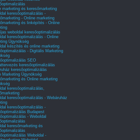
őoptimalizálás
e marketing és keresőmarketing
dal keresőoptimalizálás -
őmarketing - Online marketing
őmarketing és linképítés - Online
ting
íjas weboldal keresőoptimalizálás
dal keresőoptimalizálás - Online
ting Ügynökség
dal készítés és online marketing
őoptimalizálás - Digitális Marketing
ökség
őoptimalizálás SEO
attervezés keresőoptimalizálás
uház keresőoptimalizálás
e Marketing Ügynökség
őmarketing és Online marketing
ökség
dal keresőoptimalizálás,
őmarketing
dal keresőoptimalizálás - Webáruház
ting
dal keresőoptimalizálás -
őoptimalizálás Budapest
őoptimalizálás - Weboldal
őoptimalizálás
dal keresőmarketing és
őoptimalizálás
őoptimalizálás Weboldal -
őmarketing Weboldal