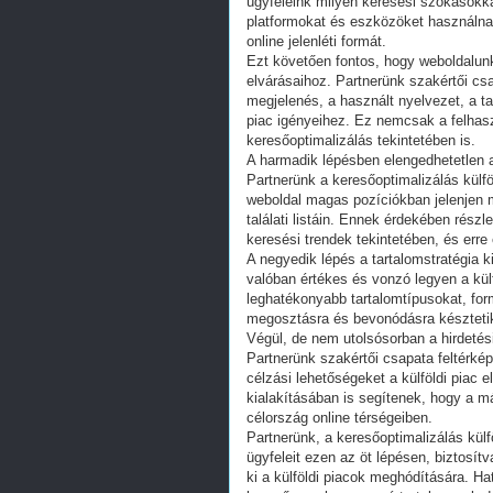
ügyfeleink milyen keresési szokásokka
platformokat és eszközöket használnak
online jelenléti formát.
Ezt követően fontos, hogy weboldalunk
elvárásaihoz. Partnerünk szakértői csa
megjelenés, a használt nyelvezet, a t
piac igényeihez. Ez nemcsak a felhas
keresőoptimalizálás tekintetében is.
A harmadik lépésben elengedhetetlen a
Partnerünk a keresőoptimalizálás külföl
weboldal magas pozíciókban jelenjen 
találati listáin. Ennek érdekében rés
keresési trendek tekintetében, és erre é
A negyedik lépés a tartalomstratégia k
valóban értékes és vonzó legyen a kü
leghatékonyabb tartalomtípusokat, fo
megosztásra és bevonódásra késztetik
Végül, de nem utolsósorban a hirdetés
Partnerünk szakértői csapata feltérké
célzási lehetőségeket a külföldi piac
kialakításában is segítenek, hogy a már
célország online térségeiben.
Partnerünk, a keresőoptimalizálás külf
ügyfeleit ezen az öt lépésen, biztosít
ki a külföldi piacok meghódítására. H