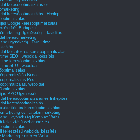
dal keresőoptimalizálás és
őmarketing
dal keresőoptimalizálás - Honlap
őoptimalizálás
íjas Google keresőoptimalizálás
pkészítés Budapest
őmarketing Ügynökség - Havidíjas
dal keresőmarketing
ting ügynökség - Dwell time
alizálás
dal készítés és keresőoptimalizálás
 time SEO : weboldal készítés
 time keresőoptimalizálás
 time SEO : weboldal
őoptimalizálás
őoptimalizálás Buda -
őoptimalizálás Pest
őoptimalizálás, weboldal
őoptimalizálás
íjas PPC Ügynökség
dal keresőoptimalizálás és linképítés
dal keresőoptimalizálás
pkészítés és keresőoptimalizálás
őmarketing és Tartalommarketing
eting Ügyönökség Komplex Web+
i fejlesztésű webáruház és
őoptimalizálás
i fejlesztésű weboldal készítés
e Marketing Komplex Web+