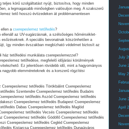
g teljes körű szolgáltatást nyújt, biztosítva, hogy minden
Janua
lően, a legmagasabb minőségben valósuljon meg. A szakszerű
peslemez tető hosszú évtizedeken át problémamentesen
Decem
Novem
 ellen a
cserepeslemez tetőfedés
?
Octob
n ellenáll az UV-sugárzásnak, a szélsőséges hőmérséklet-
s esőzéseknek. A speciális bevonatnak köszönhetően a
Septe
yújt, így minden évszakban megbízható védelmet biztosít az
Augus
ádi ház tetőfedési munkálata cserepeslemezzel?
July 
erepeslemez tetőfedése, megfelelő időjárási körülmények
kivitelezhető. Ez jelentősen rövidebb idő, mint a hagyományos
June 
a nagyobb elemméreteknek és a korszerű rögzítési
May 2
Febru
 Cserepeslemez tetőfedés Törökbálint Cserepeslemez
Janua
etőfedés Szentendre Cserepeslemez tetőfedés Budaörs
Cserepeslemez tetőfedés Aszód Cserepeslemez tetőfedés
June 
dakeszi Cserepeslemez tetőfedés Budapest Cserepeslemez
tetőfedés Dabas Cserepeslemez tetőfedés Maglód
April 
Cserepeslemez tetőfedés Vecsés Cserepeslemez tetőfedés
Decem
z Cserepeslemez tetőfedés Gödöllő Cserepeslemez tetőfedés
eszi Cserepeslemez tetőfedés Cegléd Cserepeslemez
Novem
tőfedés Kistarcsa Cserepeslemez tetőfedés Dunaújváros