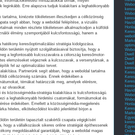
l, információkeresési mintázatokkal bírnak, milyen
Webol
 leginkább. Erre alapozva tudjuk kialakítani a leghatékonyabb
keres
Webol
 tartalma, kinézete tökéletesen illeszkedjen a célközönség
keres
pata segít abban, hogy a weboldal felépítése, a vizuális
Havid
Honla
artalmak minden részlete tökéletesen alkalmazkodjon a külföldi
Keres
ználói élmény szempontjából kulcsfontosságú, hanem a
webol
Marke
 hatékony keresőoptimalizálási stratégia kidolgozása.
optim
dön területén nyújtott szolgáltatásaival biztosítja, hogy a
Webol
Dwell
meg a legfontosabb kulcsszavakra a célország keresőmotor-
Dwell
zletes elemzéseket végeznek a kulcsszavak, a versenytársak, a
Dwell
pítik fel az optimalizálási tervet.
keres
ialakítása. Partnerünk segít abban, hogy a weboldal tartalma
Keres
lföldi célközönség számára. Ennek érdekében a
Keres
Keres
rmátumokat, témákat határozzák meg, amelyek elérésre,
keres
 az olvasókat.
Havid
i és közösségimédia-stratégia kialakítása is kulcsfontosságú.
Webol
pezi a leghatékonyabb hirdetési csatornákat, formátumokat és
Webol
 elérése érdekében. Emellett a közösségimédia-megjelenés
Honla
Keres
ka hiteles, elköteleződést kiváltó jelenléttel bírjon a
Mark
Egyed
öldön területén tapasztalt szakértői csapata végigkíséri
keres
va, hogy a vállalkozások sikeres online stratégiát építhessenek
Egyed
atékony megoldásaikkal garantálják, hogy a weboldal magas
Onlin