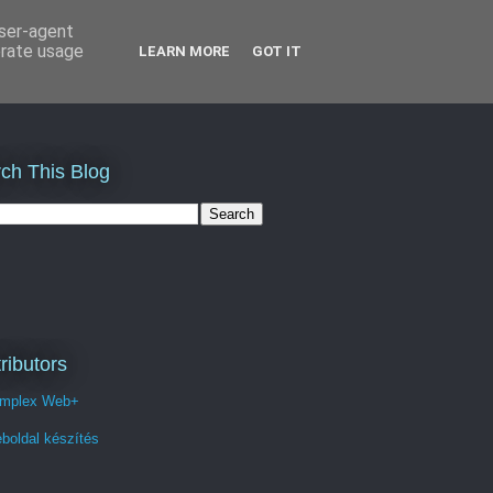
user-agent
erate usage
LEARN MORE
GOT IT
ch This Blog
ributors
mplex Web+
boldal készítés