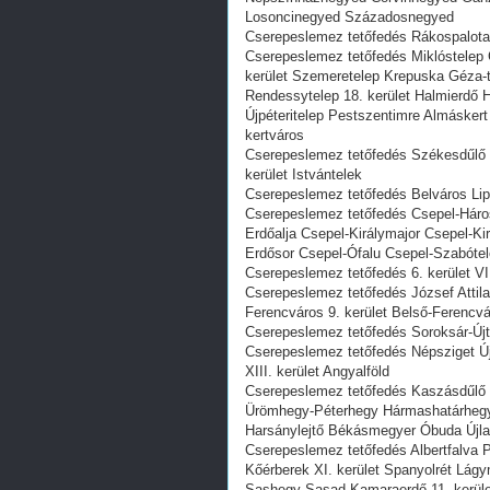
Losoncinegyed Századosnegyed
Cserepeslemez tetőfedés Rákospalota P
Cserepeslemez tetőfedés Miklóstelep G
kerület Szemeretelep Krepuska Géza-t
Rendessytelep 18. kerület Halmierdő H
Újpéteritelep Pestszentimre Almáskert
kertváros
Cserepeslemez tetőfedés Székesdűlő 
kerület Istvántelek
Cserepeslemez tetőfedés Belváros Lipó
Cserepeslemez tetőfedés Csepel-Háros
Erdőalja Csepel-Királymajor Csepel-K
Erdősor Csepel-Ófalu Csepel-Szabótel
Cserepeslemez tetőfedés 6. kerület VI
Cserepeslemez tetőfedés József Attila
Ferencváros 9. kerület Belső-Ferencv
Cserepeslemez tetőfedés Soroksár-Újte
Cserepeslemez tetőfedés Népsziget Új
XIII. kerület Angyalföld
Cserepeslemez tetőfedés Kaszásdűlő 
Ürömhegy-Péterhegy Hármashatárhegy C
Harsánylejtő Békásmegyer Óbuda Újl
Cserepeslemez tetőfedés Albertfalva
Kőérberek XI. kerület Spanyolrét Lág
Sashegy Sasad Kamaraerdő 11. kerüle