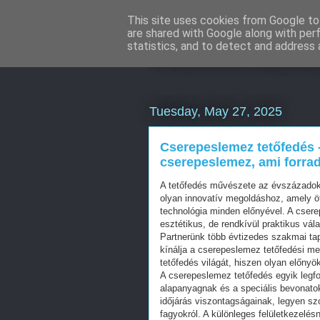
This site uses cookies from Google to 
are shared with Google along with per
Keresőmarketi
statistics, and to detect and address 
Tuesday, May 27, 2025
Cserepeslemez tetőfedés -
cserepeslemez, ami forra
A tetőfedés művészete az évszázadok 
olyan innovatív megoldáshoz, amely 
technológia minden előnyével. A cser
esztétikus, de rendkívül praktikus vál
Partnerünk több évtizedes szakmai tap
kínálja a cserepeslemez tetőfedési me
tetőfedés világát, hiszen olyan előny
A cserepeslemez tetőfedés egyik legfo
alapanyagnak és a speciális bevonato
időjárás viszontagságainak, legyen sz
fagyokról. A különleges felületkezelés