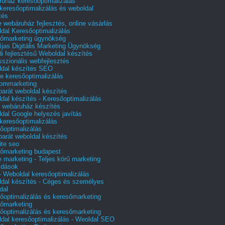
uház keresőoptimalizálás
 keresőoptimalizálás és weboldal
tés
e webáruház fejlesztés, online vásárlás
dal Keresőoptimalizálás
őmarketing ügynökség
íjas Digitális Marketing Ügynökség
i fejlesztésű Weboldal készítés
sszionális webfejlesztés
dal készítés SEO
e keresőoptimalizálás
lommarketing
barát weboldal készítés
dal készítés - Keresőoptimalizálás
 webáruház készítés
dal Google helyezés javítás
 keresőoptimalizálás
őoptimalizálás
barát weboldal készítés
te seo
őmarketing budapest
e marketing - Teljes körű marketing
ldások
 Weboldal keresőoptimalizálás
dal készítés - Céges és személyes
dal
őoptimalizálás és keresőmarketing
őmarketing
őoptimalizálás és keresőmarketing
dal keresőoptimalizálás - Weoldal SEO