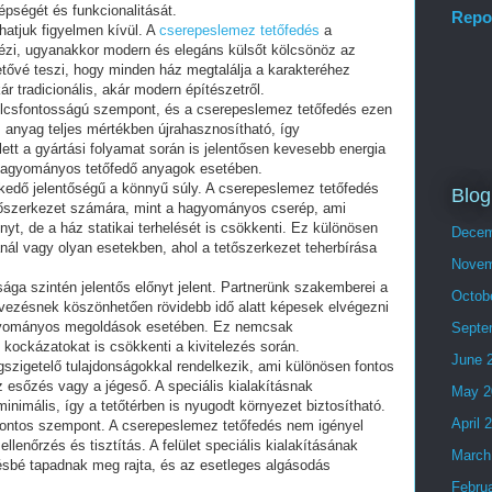
épségét és funkcionalitását.
Repo
atjuk figyelmen kívül. A
cserepeslemez tetőfedés
a
dézi, ugyanakkor modern és elegáns külsőt kölcsönöz az
etővé teszi, hogy minden ház megtalálja a karakteréhez
kár tradicionális, akár modern építészetről.
ulcsfontosságú szempont, és a cserepeslemez tetőfedés ezen
Az anyag teljes mértékben újrahasznosítható, így
lett a gyártási folyamat során is jelentősen kevesebb energia
 hagyományos tetőfedő anyagok esetében.
kedő jelentőségű a könnyű súly. A cserepeslemez tetőfedés
Blog
tetőszerkezet számára, mint a hagyományos cserép, ami
yt, de a ház statikai terhelését is csökkenti. Ez különösen
Decem
sánál vagy olyan esetekben, ahol a tetőszerkezet teherbírása
Novem
ága szintén jelentős előnyt jelent. Partnerünk szakemberei a
Octob
rvezésnek köszönhetően rövidebb idő alatt képesek elvégezni
agyományos megoldások esetében. Ez nemcsak
Septe
i kockázatokat is csökkenti a kivitelezés során.
June 
szigetelő tulajdonságokkal rendelkezik, ami különösen fontos
az esőzés vagy a jégeső. A speciális kialakításnak
May 2
nimális, így a tetőtérben is nyugodt környezet biztosítható.
April 
fontos szempont. A cserepeslemez tetőfedés nem igényel
llenőrzés és tisztítás. A felület speciális kialakításának
March
bé tapadnak meg rajta, és az esetleges algásodás
Febru