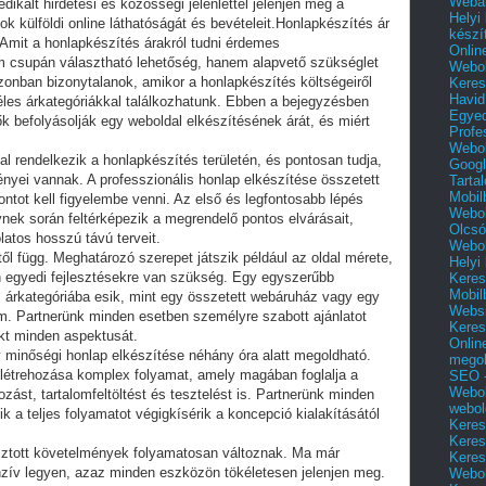
Webár
ikált hirdetési és közösségi jelenléttel jelenjen meg a
Helyi
k külföldi online láthatóságát és bevételeit.Honlapkészítés ár
készí
 Amit a honlapkészítés árakról tudni érdemes
Onlin
nem csupán választható lehetőség, hanem alapvető szükséglet
Webol
onban bizonytalanok, amikor a honlapkészítés költségeiről
Keres
Havid
éles árkategóriákkal találkozhatunk. Ebben a bejegyzésben
Egyed
ők befolyásolják egy weboldal elkészítésének árát, és miért
Profe
Webol
al rendelkezik a honlapkészítés területén, és pontosan tudja,
Googl
nyei vannak. A professzionális honlap elkészítése összetett
Tarta
Mobil
tot kell figyelembe venni. Az első és legfontosabb lépés
Webol
nek során feltérképezik a megrendelő pontos elvárásait,
Olcsó
latos hosszú távú terveit.
Webol
l függ. Meghatározó szerepet játszik például az oldal mérete,
Helyi
yen egyedi fejlesztésekre van szükség. Egy egyszerűbb
Keres
Mobil
árkategóriába esik, mint egy összetett webáruház vagy egy
Websi
orm. Partnerünk minden esetben személyre szabott ajánlatot
Keres
ekt minden aspektusát.
Onlin
y minőségi honlap elkészítése néhány óra alatt megoldható.
mego
 létrehozása komplex folyamat, amely magában foglalja a
SEO -
Webol
ozást, tartalomfeltöltést és tesztelést is. Partnerünk minden
webol
ik a teljes folyamatot végigkísérik a koncepció kialakításától
Keres
Keres
tott követelmények folyamatosan változnak. Ma már
Keres
nzív legyen, azaz minden eszközön tökéletesen jelenjen meg.
Webol