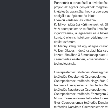
Partnerünk a tervezéstől a kivitelezési
projekt az egyedi igényeknek megfele
kivitelezés garantálja, hogy a csere
szolgálja az épületet és lakóit.
Gyakori kérdések és válaszok:
K: Milyen időjárási körülményeknek áll
V: A cserepeslemez tetőfedés kiválóa
ingadozásnak, a jégesőnek és a heve
korrózió ellen is hatékony védelmet n
épület számára.
K: Mennyi ideig tart egy átlagos csal
V: Egy átlagos méretű családi ház cs
között, általában 3-5 munkanap alatt 
cserépfedés esetében, köszönhetően 
technológiának.
Cserepeslemez tetőfedés Veresegyház
tetőfedés Kecskemét Cserepeslemez t
Cserepeslemez tetőfedés Nagykőrös 
Ráckeve Cserepeslemez tetőfedés Bu
tetőfedés Nagytarcsa Cserepeslemez 
Cserepeslemez tetőfedés Esztergom 
Monor Cserepeslemez tetőfedés Pomá
Gyál Cserepeslemez tetőfedés Dunak
tetőfedés Nagykáta Cserepeslemez te