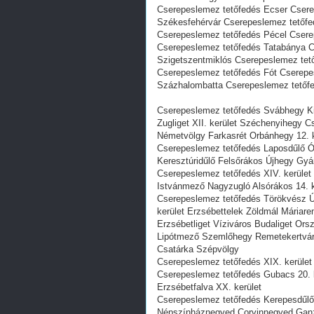
Cserepeslemez tetőfedés Ecser Csere
Székesfehérvár Cserepeslemez tetőf
Cserepeslemez tetőfedés Pécel Csere
Cserepeslemez tetőfedés Tatabánya C
Szigetszentmiklós Cserepeslemez te
Cserepeslemez tetőfedés Fót Cserepe
Százhalombatta Cserepeslemez tetőfe
Cserepeslemez tetőfedés Svábhegy Ki
Zugliget XII. kerület Széchenyihegy 
Németvölgy Farkasrét Orbánhegy 12. 
Cserepeslemez tetőfedés Laposdűlő Óh
Keresztúridűlő Felsőrákos Újhegy Gyár
Cserepeslemez tetőfedés XIV. kerület
Istvánmező Nagyzugló Alsórákos 14. k
Cserepeslemez tetőfedés Törökvész Ú
kerület Erzsébettelek Zöldmál Máriar
Erzsébetliget Víziváros Budaliget Ors
Lipótmező Szemlőhegy Remetekertvár
Csatárka Szépvölgy
Cserepeslemez tetőfedés XIX. kerület 
Cserepeslemez tetőfedés Gubacs 20. k
Erzsébetfalva XX. kerület
Cserepeslemez tetőfedés Kerepesdűlő 
Népszínháznegyed Corvinnegyed Ganz