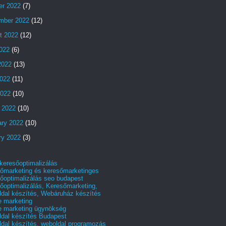
er 2022
(7)
mber 2022
(12)
t 2022
(12)
2022
(6)
2022
(13)
022
(11)
2022
(10)
 2022
(10)
ary 2022
(10)
ry 2022
(3)
 keresőoptimalizálás
őmarketing és keresőmarketinges
őoptimalizálás seo budapest
őoptimalizálás, Keresőmarketing,
dal készítés, Webáruház készítés
e marketing
e marketing ügynökség
dal készítés Budapest
dal készítés, weboldal programozás