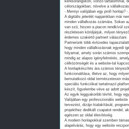
keresőrangokon, vonzó tartalommal, ded
célországokban, növelve a vállalkozáso
- Mennyi valójában egy profi honlap? -
A digitális jelenlét napjainkban már 
minden vállalkozás számára. Sokan az
van szó, hiszen a piacon rendkívül sz
részletesen körüljárjuk, milyen tényez
érdemes szakértő partnert választani.
Partnerünk több évtizedes tapasztalatt
hogy minden vállalkozásnak egyedi igé
folyamat, amely során számos szempon
mindig az alapos igényfelmérés, amely
célközönségét és a website-tal kapcso
A honlapkészítés ára számos tényezőtő
funkcionalitása, illetve az, hogy mil
bemutatkozó oldal természetesen más 
speciális funkciókat tartalmazó platf
készít, figyelembe véve az adott proj
Az egyik leggyakoribb tévhit, hogy eg
Valójában egy professzionális website
tervezést, dizájn kialakítását, program
projekthez dedikált csapatot rendel, ak
egészen az oldal élesítéséig.
A modern honlapokkal szemben támasz
alapelvárás, hogy egy website reszpo