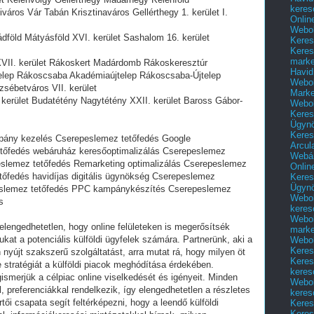
keres
áros Vár Tabán Krisztinaváros Gellérthegy 1. kerület I.
Onlin
Webol
dföld Mátyásföld XVI. kerület Sashalom 16. kerület
Keres
Keres
marke
XVII. kerület Rákoskert Madárdomb Rákoskeresztúr
Havid
elep Rákoscsaba Akadémiaújtelep Rákoscsaba-Újtelep
Webol
zsébetváros VII. kerület
Marke
kerület Budatétény Nagytétény XXII. kerület Baross Gábor-
Webol
Keres
Ügyn
Keres
pány kezelés Cserepeslemez tetőfedés Google
Arcul
etőfedés webáruház keresőoptimalizálás Cserepeslemez
Webár
eslemez tetőfedés Remarketing optimalizálás Cserepeslemez
Onlin
tőfedés havidíjas digitális ügynökség Cserepeslemez
Keres
Ügyn
epeslemez tetőfedés PPC kampánykészítés Cserepeslemez
Webol
s
keres
Webol
lengedhetetlen, hogy online felületeken is megerősítsék
marke
ukat a potenciális külföldi ügyfelek számára. Partnerünk, aki a
Webol
Keres
 nyújt szakszerű szolgáltatást, arra mutat rá, hogy milyen öt
Keres
 stratégiát a külföldi piacok meghódítása érdekében.
keres
ismerjük a célpiac online viselkedését és igényeit. Minden
Webol
l, preferenciákkal rendelkezik, így elengedhetetlen a részletes
keres
ői csapata segít feltérképezni, hogy a leendő külföldi
Keres
Keres