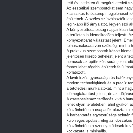
tető évtizedeken át megőrzi eredeti sz
Az esztétikai szempontokat sem hagyh
klasszikus tetőcserép megjelenését i
épületnek. A széles színválaszték leh
leginkább illő árnyalatot, legyen szó a
A környezettudatosság napjainkban k
a területen is kiemelkedően teljesít. 
környezetbarát választást jelent. Emel
felhasználására van szükség, mint a
A praktikus szempontok között kiemel
jelentősen kisebb terhelést jelent a 
nemcsak az építkezés során jelent előn
fontos lehet régebbi épületek felújítá
korlátozott.
A kivitelezés gyorsasága és hatékonys
modern technológiának és a precíz te
a tetőfedési munkálatokat, mint a h
időmegtakarítást jelent, de az időjárás
A cserepeslemez tetőfedés kiváló hang
lehet olyan területeken, ahol gyakori 
köszönhetően a csapadék okozta zaj mi
A karbantartás egyszerűsége szintén 
különleges ápolást, elég az időszakos e
köszönhetően a szennyeződések kevés
kockázata is minimális.