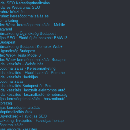
dal SEO Keresőoptimalizálás
ldal és Webáruház SEO
uház készítés
uház keresőoptimalizálás és
őmarketing
ex Web+ keresőoptimalizálás - Mobile
agyarul
őmarketing Ügynökség Budapest
íjas SEO : Eladó új és használt BMW i3
Budapest
őmarketing Budapest Komplex Web+
Ügynökség Budapest
ex Web+ Tesla Model 3
ex Web+ keresőoptimalizálás Budapest
dal készítés - Webáruház
őoptimalizálás - Keresőmarketing
dal készítés - Eladó használt Porsche
dal készítés Havidíjas
őoptimalizálás
dal készítés Budapest és Pest
dal készítés Használt elektromos autó
dal készítés Használtautó németország
íjas keresőoptimalizálás - használtautó
tország
íjas keresőoptimalizálás -
őoptimalizálás árak
gynökség - Havidíjas SEO
arketing, linképítés - Havidíjas honlap
őoptimalizálás
íjas weboldal készítés