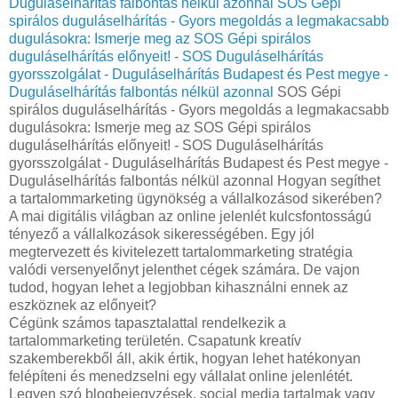
Duguláselhárítás falbontás nélkül azonnal
SOS Gépi
spirálos duguláselhárítás - Gyors megoldás a legmakacsabb
dugulásokra: Ismerje meg az SOS Gépi spirálos
duguláselhárítás előnyeit! - SOS Duguláselhárítás
gyorsszolgálat - Duguláselhárítás Budapest és Pest megye -
Duguláselhárítás falbontás nélkül azonnal
SOS Gépi
spirálos duguláselhárítás - Gyors megoldás a legmakacsabb
dugulásokra: Ismerje meg az SOS Gépi spirálos
duguláselhárítás előnyeit! - SOS Duguláselhárítás
gyorsszolgálat - Duguláselhárítás Budapest és Pest megye -
Duguláselhárítás falbontás nélkül azonnal Hogyan segíthet
a tartalommarketing ügynökség a vállalkozásod sikerében?
A mai digitális világban az online jelenlét kulcsfontosságú
tényező a vállalkozások sikerességében. Egy jól
megtervezett és kivitelezett tartalommarketing stratégia
valódi versenyelőnyt jelenthet cégek számára. De vajon
tudod, hogyan lehet a legjobban kihasználni ennek az
eszköznek az előnyeit?
Cégünk számos tapasztalattal rendelkezik a
tartalommarketing területén. Csapatunk kreatív
szakemberekből áll, akik értik, hogyan lehet hatékonyan
felépíteni és menedzselni egy vállalat online jelenlétét.
Legyen szó blogbejegyzések, social media tartalmak vagy