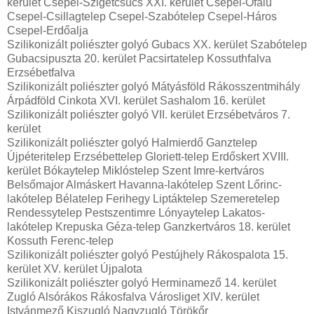
kerület Csepel-Szigetcsúcs XXI. kerület Csepel-Ófalu
Csepel-Csillagtelep Csepel-Szabótelep Csepel-Háros
Csepel-Erdőalja
Szilikonizált poliészter golyó Gubacs XX. kerület Szabótelep
Gubacsipuszta 20. kerület Pacsirtatelep Kossuthfalva
Erzsébetfalva
Szilikonizált poliészter golyó Mátyásföld Rákosszentmihály
Árpádföld Cinkota XVI. kerület Sashalom 16. kerület
Szilikonizált poliészter golyó VII. kerület Erzsébetváros 7.
kerület
Szilikonizált poliészter golyó Halmierdő Ganztelep
Újpéteritelep Erzsébettelep Gloriett-telep Erdőskert XVIII.
kerület Bókaytelep Miklóstelep Szent Imre-kertváros
Belsőmajor Almáskert Havanna-lakótelep Szent Lőrinc-
lakótelep Bélatelep Ferihegy Liptáktelep Szemeretelep
Rendessytelep Pestszentimre Lónyaytelep Lakatos-
lakótelep Krepuska Géza-telep Ganzkertváros 18. kerület
Kossuth Ferenc-telep
Szilikonizált poliészter golyó Pestújhely Rákospalota 15.
kerület XV. kerület Újpalota
Szilikonizált poliészter golyó Herminamező 14. kerület
Zugló Alsórákos Rákosfalva Városliget XIV. kerület
Istvánmező Kiszugló Nagyzugló Törökőr