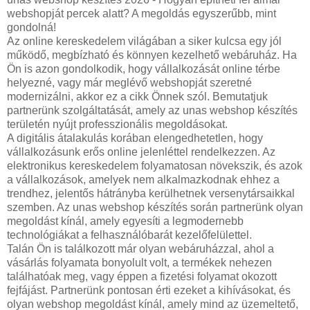
webshopját percek alatt? A megoldás egyszerűbb, mint
gondolná!
Az online kereskedelem világában a siker kulcsa egy jól
működő, megbízható és könnyen kezelhető webáruház. Ha
Ön is azon gondolkodik, hogy vállalkozását online térbe
helyezné, vagy már meglévő webshopját szeretné
modernizálni, akkor ez a cikk Önnek szól. Bemutatjuk
partnerünk szolgáltatását, amely az unas webshop készítés
területén nyújt professzionális megoldásokat.
A digitális átalakulás korában elengedhetetlen, hogy
vállalkozásunk erős online jelenléttel rendelkezzen. Az
elektronikus kereskedelem folyamatosan növekszik, és azok
a vállalkozások, amelyek nem alkalmazkodnak ehhez a
trendhez, jelentős hátrányba kerülhetnek versenytársaikkal
szemben. Az unas webshop készítés során partnerünk olyan
megoldást kínál, amely egyesíti a legmodernebb
technológiákat a felhasználóbarát kezelőfelülettel.
Talán Ön is találkozott már olyan webáruházzal, ahol a
vásárlás folyamata bonyolult volt, a termékek nehezen
találhatóak meg, vagy éppen a fizetési folyamat okozott
fejfájást. Partnerünk pontosan érti ezeket a kihívásokat, és
olyan webshop megoldást kínál, amely mind az üzemeltető,