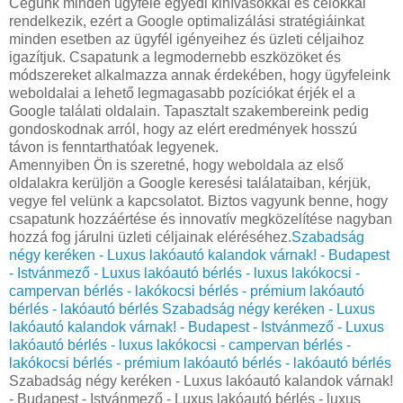
Cégünk minden ügyfele egyedi kihívásokkal és célokkal
rendelkezik, ezért a Google optimalizálási stratégiáinkat
minden esetben az ügyfél igényeihez és üzleti céljaihoz
igazítjuk. Csapatunk a legmodernebb eszközöket és
módszereket alkalmazza annak érdekében, hogy ügyfeleink
weboldalai a lehető legmagasabb pozíciókat érjék el a
Google találati oldalain. Tapasztalt szakembereink pedig
gondoskodnak arról, hogy az elért eredmények hosszú
távon is fenntarthatóak legyenek.
Amennyiben Ön is szeretné, hogy weboldala az első
oldalakra kerüljön a Google keresési találataiban, kérjük,
vegye fel velünk a kapcsolatot. Biztos vagyunk benne, hogy
csapatunk hozzáértése és innovatív megközelítése nagyban
hozzá fog járulni üzleti céljainak eléréséhez.
Szabadság
négy keréken - Luxus lakóautó kalandok várnak! - Budapest
- Istvánmező - Luxus lakóautó bérlés - luxus lakókocsi -
campervan bérlés - lakókocsi bérlés - prémium lakóautó
bérlés - lakóautó bérlés
Szabadság négy keréken - Luxus
lakóautó kalandok várnak! - Budapest - Istvánmező - Luxus
lakóautó bérlés - luxus lakókocsi - campervan bérlés -
lakókocsi bérlés - prémium lakóautó bérlés - lakóautó bérlés
Szabadság négy keréken - Luxus lakóautó kalandok várnak!
- Budapest - Istvánmező - Luxus lakóautó bérlés - luxus