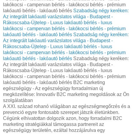
lakókocsi - campervan bérlés - lakókocsi bérlés - prémium
lakóautó bérlés - lakóautó bérlés
Szabadság négy keréken:
Az integrált lakóautó varázslatos világa - Budapest -
Rákoscsaba-Újtelep - Luxus lakóautó bérlés - luxus
lakókocsi - campervan bérlés - lakókocsi bérlés - prémium
lakóautó bérlés - lakóautó bérlés
Szabadság négy keréken:
Az integrált lakóautó varázslatos világa - Budapest -
Rákoscsaba-Újtelep - Luxus lakóautó bérlés - luxus
lakókocsi - campervan bérlés - lakókocsi bérlés - prémium
lakóautó bérlés - lakóautó bérlés
Szabadság négy keréken:
Az integrált lakóautó varázslatos világa - Budapest -
Rákoscsaba-Újtelep - Luxus lakóautó bérlés - luxus
lakókocsi - campervan bérlés - lakókocsi bérlés - prémium
lakóautó bérlés - lakóautó bérlés B2C marketing
egészségügy - Az egészségügy forradalmian új
megközelítése: Innovatív B2C marketing megoldások az Ön
szolgálatában
A XXI. század rohanó világában az egészségmegőrzés és a
prevenció egyre fontosabb szerepet játszik életünkben.
Cégünk elhivatottan dolgozik azon, hogy forradalmi B2C
marketing stratégiákkal támogassa partnereit az
egészségügy területén, ezáltal hozzájárulva egy