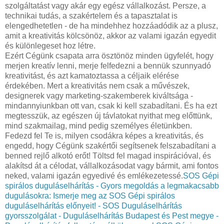
szolgáltatást vagy akár egy egész vállalkozást. Persze, a
technikai tudás, a szakértelem és a tapasztalat is
elengedhetetlen - de ha mindehhez hozzáadódik az a plusz,
amit a kreativitás kölcsönöz, akkor az valami igazán egyedit
és különlegeset hoz létre.
Ezért Cégünk csapata arra ösztönöz minden ügyfelét, hogy
merjen kreatív lenni, merje felfedezni a bennük szunnyadó
kreativitást, és azt kamatoztassa a céljaik elérése
érdekében. Mert a kreativitás nem csak a művészek,
designerek vagy marketing-szakemberek kiváltsága -
mindannyiunkban ott van, csak ki kell szabadítani. És ha ezt
megtesszük, az egészen új távlatokat nyithat meg előttünk,
mind szakmailag, mind pedig személyes életünkben.
Fedezd fel Te is, milyen csodákra képes a kreativitás, és
engedd, hogy Cégünk szakértői segítsenek felszabadítani a
benned rejlő alkotó erőt! Töltsd fel magad inspirációval, és
alakítsd át a célodat, vállalkozásodat vagy bármit, ami fontos
neked, valami igazán egyedivé és emlékezetessé.
SOS Gépi
spirálos duguláselhárítás - Gyors megoldás a legmakacsabb
dugulásokra: Ismerje meg az SOS Gépi spirálos
duguláselhárítás előnyeit! - SOS Duguláselhárítás
gyorsszolgálat - Duguláselhárítás Budapest és Pest megye -