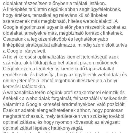
oldalakat részesítsen előnyben a találati listákon.
A linképítés területén cégünk abban segít ügyfeleinknek,
hogy értékes, tematikailag releváns külső linkeket
szerezzenek más megbízható, hiteles weboldalaktól. A
Google algoritmusai ugyanis előnyben részesítik azokat az
oldalakat, amelyekre más, megbízható források linkelnek.
Csapatunk a legkézenfekvőbb és leghatékonyabb
linképítési stratégiákat alkalmazza, mindig szem előtt tartva
a Google irányelveit.
A helyi keresési optimalizálás kiemelt jelentőségű azok
számára, akik földrajzilag behatárolt piacon működnek.
Cégünk ezen a területen is kiemelkedő tapasztalattal
rendelkezik, és biztosítja, hogy az ügyfeleink weboldalai és
online jelenléte a lehető legjobban illeszkedjen a helyi
keresési találatokba.
A webanalitika terén cégünk profi szakemberei elemzik és
értékelik a weboldalak forgalmát, felhasználói viselkedését,
valamint a Google keresési eredményekben való pozícióit.
Ezek az adatok elengedhetetlenek ahhoz, hogy pontosan
meghatározhassuk, mely területeken van szükség további
optimalizálásra, és hogy nyomon kövessük az elvégzett
optimalizálási lépések hatékonyságát.