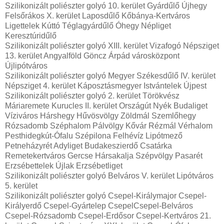
Szilikonizált poliészter golyó 10. kerület Gyárdűlő Újhegy
Felsőrákos X. kerület Laposdűlő Kőbánya-Kertváros
Ligettelek Kúttó Téglagyárdűlő Óhegy Népliget
Keresztúridűlő
Szilikonizált poliészter golyó XIII. kerület Vizafogó Népsziget
13. kerület Angyalföld Göncz Árpád városközpont
Újlipótváros
Szilikonizált poliészter golyó Megyer Székesdűlő IV. kerület
Népsziget 4. kerület Káposztásmegyer Istvántelek Újpest
Szilikonizált poliészter golyó 2. kerület Törökvész
Máriaremete Kurucles II. kerület Országút Nyék Budaliget
Víziváros Hárshegy Hűvösvölgy Zöldmál Szemlőhegy
Rózsadomb Széphalom Pálvölgy Kővár Rézmál Vérhalom
Pesthidegkút-Ófalu Szépilona Felhévíz Lipótmező
Petneházyrét Adyliget Budakeszierdő Csatárka
Remetekertváros Gercse Hársakalja Szépvölgy Pasarét
Erzsébettelek Újlak Erzsébetliget
Szilikonizált poliészter golyó Belváros V. kerület Lipótváros
5. kerület
Szilikonizált poliészter golyó Csepel-Királymajor Csepel-
Királyerdő Csepel-Gyártelep CsepelCsepel-Belváros
Csepel-Rózsadomb Csepel-Erdősor Csepel-Kertváros 21.