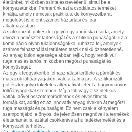
életünket, miközben szinte észrevétlenül simul bele
környezetünkbe. Partnerünk ezt a csodálatos terméket
kínálja, amely nemcsak praktikus, de környezetbarát
megoldást is jelent számos háztartási és ipari
alkalmazásban.
A szilikonizált poliészter golyó egy aprócska csoda, amely
ötvözi a poliészter tartósságát és a szilikon puhaságát. Ez a
kombináció olyan tulajdonságokkal ruházza fel, amelyek
számos felhasználási területen teszik nélkülözhetetlenné.
Az anyag különlegessége abban rejlik, hogy rendkívül
rugalmas és tartós, miközben megőrzi puhaságát és
könnyűségét.
Az egyik leggyakoribb felhasználási területe a párnák és
matracok töltőanyagaként való alkalmazás. A szilikonizált
poliészter golyó tökéletes alternatívát jelent a hagyományos
töltőanyagokkal szemben. Míg a toll vagy a szintetikus
vatták idővel összetömörödhetnek és elveszíthetik
formájukat, addig ez az innovatív anyag éveken át megőrzi
rugalmasságát és puhaságát. Ez nem csak a kényelem
szempontjából előnyös, de jelentősen megnöveli a termékek
élettartamát is, ezáltal csökkentve a hulladéktermelést és a
környezeti terhelést.
A
szilikonizált poliészter golyó
nem csak puha és