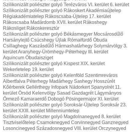
Szilikonizált poliészter golyó Terézváros VI. kerület 6. kerület
Szilikonizált poliészter golyó Rákoskert Akadémiaújtelep
Régiakadémiatelep Rákoscsaba-Újtelep 17. kerület
Rákoscsaba Madárdomb XVII. kerület Rákoshegy
Rákosliget Rákoskeresztúr
Szilikonizált poliészter golyó Békásmegyer Mocsárosdűlő
Harsánylejtő Csúcshegy Újlak Rómaifürdő Óbuda
Csillaghegy Kaszásdűlő Hármashatárhegy Solymárvölgy 3.
kerület Aranyhegy-Ürömhegy-Péterhegy III. kerület
Aquincum Óbudaisziget
Szilikonizált poliészter golyó Kispest XIX. kerület
Wekerletelep 19. kerület
Szilikonizált poliészter golyó Kelenföld Szentimreváros
Albertfalva Péterhegy Madárhegy Sashegy Hosszúrét
Kőérberek Gellérthegy Infopark Nádorkert Spanyolrét 11.
kerület Örsöd Kelenvölgy Sasad Gazdagrét Lágymányos
Őrmező Kamaraerdő Dobogó Pösingermajor XI. kerület
Szilikonizált poliészter golyó Soroksár-Újtelep Soroksár 23.
kerület XXIII. kerület Millenniumtelep
Szilikonizált poliészter golyó Magdolnanegyed 8. kerület
Tisztviselőtelep Csarnoknegyed Corvinnegyed Ganznegyed
Losoncinegyed Századosnegyed VIII. kerület Orczynegyed