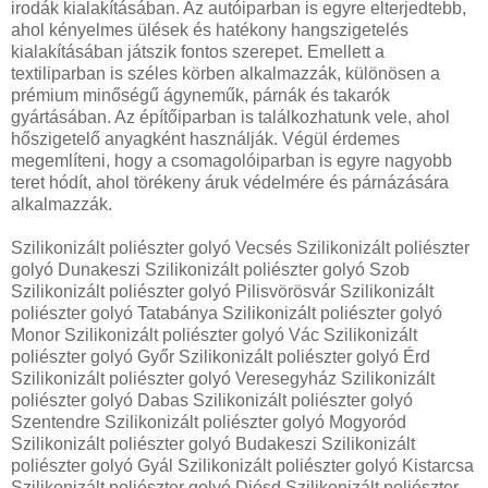
irodák kialakításában. Az autóiparban is egyre elterjedtebb,
ahol kényelmes ülések és hatékony hangszigetelés
kialakításában játszik fontos szerepet. Emellett a
textiliparban is széles körben alkalmazzák, különösen a
prémium minőségű ágyneműk, párnák és takarók
gyártásában. Az építőiparban is találkozhatunk vele, ahol
hőszigetelő anyagként használják. Végül érdemes
megemlíteni, hogy a csomagolóiparban is egyre nagyobb
teret hódít, ahol törékeny áruk védelmére és párnázására
alkalmazzák.
Szilikonizált poliészter golyó Vecsés Szilikonizált poliészter
golyó Dunakeszi Szilikonizált poliészter golyó Szob
Szilikonizált poliészter golyó Pilisvörösvár Szilikonizált
poliészter golyó Tatabánya Szilikonizált poliészter golyó
Monor Szilikonizált poliészter golyó Vác Szilikonizált
poliészter golyó Győr Szilikonizált poliészter golyó Érd
Szilikonizált poliészter golyó Veresegyház Szilikonizált
poliészter golyó Dabas Szilikonizált poliészter golyó
Szentendre Szilikonizált poliészter golyó Mogyoród
Szilikonizált poliészter golyó Budakeszi Szilikonizált
poliészter golyó Gyál Szilikonizált poliészter golyó Kistarcsa
Szilikonizált poliészter golyó Diósd Szilikonizált poliészter