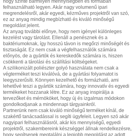
hogy szinte bármilyen mennyiségben és formában
felhasználható legyen. Akár nagy volumenű ipari
megrendelésről, akár egyedi, kézműves projektről van szó,
ez az anyag mindig megbízható és kiváló minőségű
megoldást jelent.
Az anyag további előnye, hogy nem igényel különleges
kezelést vagy tárolást. Ellenáll a penésznek és a
baktériumoknak, így hosszú távon is megőrzi minőségét és
tisztaságát. Ez nem csak a végfelhasználók számára
előnyös, de a gyártók és kereskedők számára is, hiszen
csökkenti a tárolási és szállítási költségeket.
A szilikonizált poliészter golyó használata nem csak a
végterméket teszi kiválóvá, de a gyártási folyamatot is
leegyszerűsíti. Könnyen kezelhető és formázható, ami
lehetővé teszi a gyártók számára, hogy innovatív és egyedi
termékeket hozzanak létre. Ez az anyag inspirálja a
tervezőket és mérnököket, hogy új és izgalmas módokon
gondolkodjanak a mindennapi tárgyainkról.
Partnerünk nem csak kiváló minőségű terméket kínál, de
szakértő tanácsadással is segíti ügyfeleit. Legyen szó akár
nagyipari felhasználásról, akár kis mennyiségű, egyedi
projektről, szakembereink készséggel állnak rendelkezésre,
hogy segítsenek megtalálni a legjobb megoldást az adott