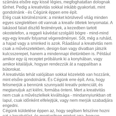
számára elsőre egy kissé légies, megfoghatatlan dolognak
tűnhet. Pedig a kreativitás sokkal inkább gyakorlati, mint
gondolnánk - és Cégünk éppen erre épít.
Elég csak körülnéznünk: a minket körülvevő világ minden
egyes szegletében ott vannak a kreatív ötletek lenyomatai. A
lakásod falait díszítő festmények, a kezedben tartott
okostelefon, a reggeli kávédat szolgáló bögre - mind-mind
egy-egy kreatív folyamat végeredményei. Sőt, még a ruháid,
a hajad vagy a sminked is azok. Ráadásul a kreativitás nem
csak a művészetekben, design-ban vagy divatban játszik
kulcsszerepet, hanem a mindennapi életünkben is. Például
amikor egy új receptet próbálunk ki a konyhában, vagy
amikor kitaláljuk, hogyan rendezzük át a nappaliban a
bútorokat.
A kreativitás tehát valójában sokkal közelebb van hozzánk,
mint elsőre gondolnánk. És Cégünk erre épít. Arra, hogy
felismerjük a bennünk szunnyadó kreatív potenciált, és
megtanuljuk azt kiélni, formába önteni. Mert a kreativitás
nem csak a művészlelkek kiváltsága - mindannyiunkban ott
lapul, csak időnként elfelejtjük, vagy nem merjük szabadjára
engedni.
Cégünk küldetése éppen az, hogy segítsen felszínre hozni
ezt a kreativitást, és megtanítson minket arra, hogyan