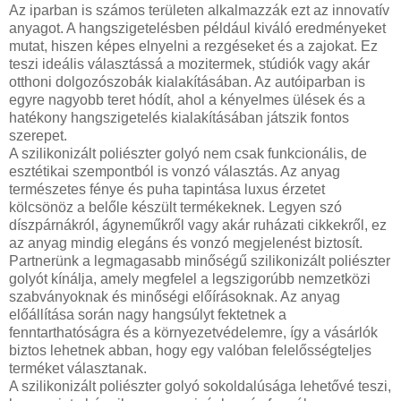
Az iparban is számos területen alkalmazzák ezt az innovatív
anyagot. A hangszigetelésben például kiváló eredményeket
mutat, hiszen képes elnyelni a rezgéseket és a zajokat. Ez
teszi ideális választássá a mozitermek, stúdiók vagy akár
otthoni dolgozószobák kialakításában. Az autóiparban is
egyre nagyobb teret hódít, ahol a kényelmes ülések és a
hatékony hangszigetelés kialakításában játszik fontos
szerepet.
A szilikonizált poliészter golyó nem csak funkcionális, de
esztétikai szempontból is vonzó választás. Az anyag
természetes fénye és puha tapintása luxus érzetet
kölcsönöz a belőle készült termékeknek. Legyen szó
díszpárnákról, ágyneműkről vagy akár ruházati cikkekről, ez
az anyag mindig elegáns és vonzó megjelenést biztosít.
Partnerünk a legmagasabb minőségű szilikonizált poliészter
golyót kínálja, amely megfelel a legszigorúbb nemzetközi
szabványoknak és minőségi előírásoknak. Az anyag
előállítása során nagy hangsúlyt fektetnek a
fenntarthatóságra és a környezetvédelemre, így a vásárlók
biztos lehetnek abban, hogy egy valóban felelősségteljes
terméket választanak.
A szilikonizált poliészter golyó sokoldalúsága lehetővé teszi,