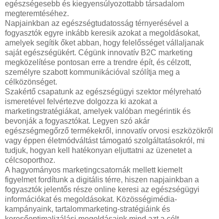
egészségesebb és kiegyensúlyozottabb társadalom
megteremtéséhez.
Napjainkban az egészségtudatosság térnyerésével a
fogyasztók egyre inkább keresik azokat a megoldásokat,
amelyek segítik őket abban, hogy felelősséget vállaljanak
saját egészségükért. Cégünk innovatív B2C marketing
megközelítése pontosan erre a trendre épít, és célzott,
személyre szabott kommunikációval szólítja meg a
célközönséget.
Szakértő csapatunk az egészségügyi szektor mélyreható
ismeretével felvértezve dolgozza ki azokat a
marketingstratégiákat, amelyek valóban megérintik és
bevonják a fogyasztókat. Legyen szó akár
egészségmegőrző termékekről, innovatív orvosi eszközökről
vagy éppen életmódváltást támogató szolgáltatásokról, mi
tudjuk, hogyan kell hatékonyan eljuttatni az üzenetet a
célcsoporthoz.
A hagyományos marketingcsatornák mellett kiemelt
figyelmet fordítunk a digitális térre, hiszen napjainkban a
fogyasztók jelentős része online keresi az egészségügyi
információkat és megoldásokat. Közösségimédia-
kampányaink, tartalommarketing-stratégiáink és
keresőoptimalizálási megoldásaink mind azt a célt