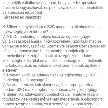
segíthetjük vállalkozását abban, hogy valódi kapcsolatot
építsen ki fogyasztóival, és pozitív változást hozzon életükbe
az egészség jegyében!
Kérdések és válaszok:
K: Milyen előnyökkel jár a B2C marketing alkalmazása az
egészségügyi szektorban?
V: A B2C marketing lehetővé teszi az egészségügyi
vállalkozások számára, hogy közvetlenül szólítsák meg és
vonják be a fogyasztókat. Személyre szabott üzenetekkel és
célzott kampányokkal hatékonyabban tudják eljuttatni
termékeiket és szolgáltatásaikat az egészségtudatos
közönséghez. Ezáltal növelhetik ismertségüket, erősíthetik
márkahűségüket, és valódi értéket teremthetnek ügyfeleik
életében.
K: Hogyan segíti az adatelemzés az egészségügyi B2C
marketing hatékonyságát?
V: Az adatelemzés kulcsfontosságú szerepet játszik a
modern B2C marketingben, különösen az egészségügy
területén. Az adatvezérelt döntéshozatal lehetővé teszi a
fogyasztói viselkedés mélyreható megértését, a célcsoport
pontos szegmentálását, és a személyre szabott üzenetek