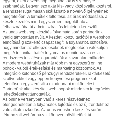
egyedi, ezért a webshop megoldások is személyre
szabhatóak. Legyen szó akár kis- vagy középvállalkozásról,
a rendszer rugalmasan skálázható a növekvő igényeknek
megfelelően. A termékek feltöltése, az árak módosítása, a
készletkezelés mind egyszerűen megoldható a
felhasználóbarát adminisztrációs felületen keresztül.
Az unas webshop készítés folyamata során partnerünk
végig támogatást nyújt. A kezdeti konzultációtól a webshop
elindításáig szakértő csapat segíti a folyamatot, biztosítva,
hogy minden az elképzeléseknek megfelelően valósuljon
meg. A technikai háttér folyamatos monitorozása és a
rendszeres frissítések garantálják a zavartalan működést.
A modern webáruházak már több mint egyszerű online
boltok - valódi értékesítési és marketing központok. Az
integráció különböző pénzügyi rendszerekkel, raktárkezelő
szoftverekkel vagy éppen könyvelési programokkal
jelentősen egyszerűsíti a mindennapi működtetést.
Partnerünk által készített webshopok mindezen integrációs
lehetőségeket támogatják.
Az online versenyben való sikeres részvételhez
elengedhetetlen a folyamatos fejlődés és az új trendekhez
való alkalmazkodás. Az unas webshop készítés során
létrehozott webáruházak könnyen bővíthetőek új