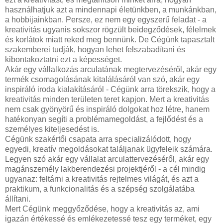
használhatjuk azt a mindennapi életünkben, a munkánkban,
a hobbijainkban. Persze, ez nem egy egyszerű feladat - a
kreativitás ugyanis sokszor rögzült beidegződések, félelmek
és korlátok miatt reked meg bennünk. De Cégünk tapasztalt
szakemberei tudják, hogyan lehet felszabadítani és
kibontakoztatni ezt a képességet.
Akár egy vállalkozás arculatának megtervezéséről, akár egy
termék csomagolásának kitalálásáról van szó, akár egy
inspiráló iroda kialakításáról - Cégünk arra törekszik, hogy a
kreativitás minden területen teret kapjon. Mert a kreativitás
nem csak gyönyörű és inspiráló dolgokat hoz létre, hanem
hatékonyan segíti a problémamegoldást, a fejlődést és a
személyes kiteljesedést is.
Cégünk szakértői csapata arra specializálódott, hogy
egyedi, kreatív megoldásokat találjanak ügyfeleik számára.
Legyen szó akár egy vállalat arculattervezéséről, akár egy
magánszemély lakberendezési projektjéről - a cél mindig
ugyanaz: feltárni a kreativitás rejtelmes világát, és azt a
praktikum, a funkcionalitás és a szépség szolgálatába
állítani.
Mert Cégünk meggyőződése, hogy a kreativitás az, ami
igazán értékessé és emlékezetessé tesz egy terméket, egy