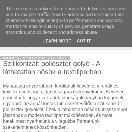
This site uses cookies from Google to deliver its services
Keresőmarketing :
and to analyze traffic. Your IP address and user-agent are
shared with Google along with performance and security
gurtnicsere
metrics to ensure quality of service, generate usage
statistics, and to detect and address abuse.
LEARN MORE
GOT IT
▼
Sunday, December 22, 2024
Szilikonizált poliészter golyó - A
láthatatlan hősök a textiliparban
Manapság egyre többen fordítanak figyelmet a ruhák és
textilek minőségére, tartósságára és kényelmére. Kevesen
gondolnák, hogy ezek a tulajdonságok nagyban függenek
egy apró, de annál fontosabb összetevőtől: a szilikonizált
poliészter golyóktól. Ezek a láthatatlan hősök kulcsszerepet
játszanak a modern textilipar működésében, és most
betekintést nyerhetünk a világukba Partnerünk
szakértelmének köszönhetően.