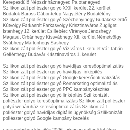
Kerepesdűlő Népszínháznegyed Palotanegyed
Szilikonizált poliészter golyó XXII. kerület 22. kerület
Budafok Baross Gábor-telep Nagytétény Budatétény
Szilikonizált poliészter golyó Széchenyihegy Budakeszierdő
Kútvölgy Farkasrét Farkasvölgy Krisztinaváros Zugliget
Istenhegy 12. kerület Csillebérc Virányos Jánoshegy
Magasút Orbánhegy Kissvábhegy XII. kerület Németvölgy
Svábhegy Mártonhegy Sashegy
Szilikonizált poliészter golyó Víziváros I. kerület Vár Tabán
Gellérthegy Budavár Krisztinaváros 1. kerület
Szilikonizált poliészter golyó havidíjas keresőoptimalizálás
Szilikonizált poliészter golyó havidíjas linképítés
Szilikonizált poliészter golyó Google keresőoptimalizálás
Szilikonizált poliészter golyó Remarketing optimalizálás
Szilikonizált poliészter golyó PPC kampánykészítés
Szilikonizált poliészter golyó linképítés Szilikonizált
poliészter golyó keresőoptimalizálás Szilikonizált poliészter
golyó webáruház keresőoptimalizálás Szilikonizált
poliészter golyó havidíjas digitális ügynökség Szilikonizált
poliészter golyó Google kampány kezelés
unas webshop készítés 2026 - Hogyan építheti fel álmai