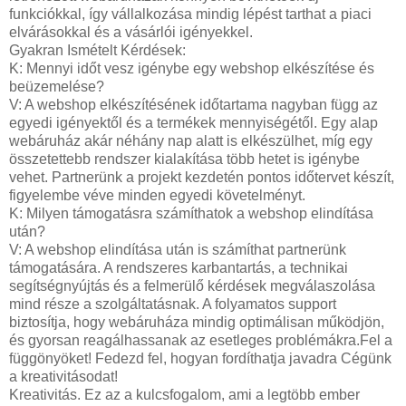
funkciókkal, így vállalkozása mindig lépést tarthat a piaci
elvárásokkal és a vásárlói igényekkel.
Gyakran Ismételt Kérdések:
K: Mennyi időt vesz igénybe egy webshop elkészítése és
beüzemelése?
V: A webshop elkészítésének időtartama nagyban függ az
egyedi igényektől és a termékek mennyiségétől. Egy alap
webáruház akár néhány nap alatt is elkészülhet, míg egy
összetettebb rendszer kialakítása több hetet is igénybe
vehet. Partnerünk a projekt kezdetén pontos időtervet készít,
figyelembe véve minden egyedi követelményt.
K: Milyen támogatásra számíthatok a webshop elindítása
után?
V: A webshop elindítása után is számíthat partnerünk
támogatására. A rendszeres karbantartás, a technikai
segítségnyújtás és a felmerülő kérdések megválaszolása
mind része a szolgáltatásnak. A folyamatos support
biztosítja, hogy webáruháza mindig optimálisan működjön,
és gyorsan reagálhassanak az esetleges problémákra.Fel a
függönyöket! Fedezd fel, hogyan fordíthatja javadra Cégünk
a kreativitásodat!
Kreativitás. Ez az a kulcsfogalom, ami a legtöbb ember