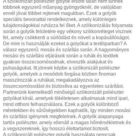
A szilikonizált poliészter golyók elsőre talán nem tűnnek
többnek egyszerű műanyag gyöngyöknél, de valójában
ennél jóval többet rejtenek magukban. Ezek a golyók
speciális bevonattal rendelkeznek, amely különleges
tulajdonságokkal ruházza fel őket. A szilikonizálás folyamata
során a golyók felületére egy vékony szilikonréteget visznek
fel, amely csökkenti a súrlódást és növeli a kopásállóságot.
De mire is használják ezeket a golyókat a textiliparban? A
válasz egyszerű: mosás és szárítás során. A hagyományos
mosási és szárítási eljárások során a ruhák és textilek
gyakran összecsomósodnak, elvesztik alakjukat és
puhaságukat. Itt jönnek képbe a szilikonizált poliészter
golyók, amelyek a mosódob forgása közben finoman
masszírozzák a ruhákat, megakadályozva az
összecsomósodást és biztosítva az egyenletes szárítást.
Partnerünk kiemelkedő minőségű szilikonizált poliészter
golyókat kínál, amelyek tökéletesen alkalmasak mind ipari,
mind otthoni felhasználásra. Ezek a golyók különböző
méretekben és sűrűségekben kaphatók, így minden mosási
és szárítási igénynek megfelelnek. A golyók alapanyaga
tartós poliészter, amely ellenáll a magas hőmérsékletnek és
a vegyszereknek, így hosszú élettartamot biztosít.
A szilikonizált poliészter golyók használata nemcsak