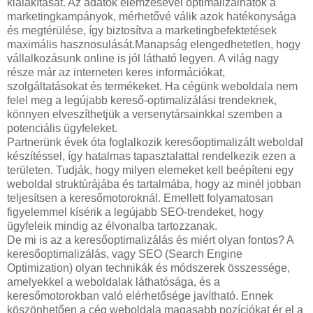
kialakítását. Az adatok elemzésével optimalizálhatók a
marketingkampányok, mérhetővé válik azok hatékonysága
és megtérülése, így biztosítva a marketingbefektetések
maximális hasznosulását.Manapság elengedhetetlen, hogy
vállalkozásunk online is jól látható legyen. A világ nagy
része már az interneten keres információkat,
szolgáltatásokat és termékeket. Ha cégünk weboldala nem
felel meg a legújabb kereső-optimalizálási trendeknek,
könnyen elveszíthetjük a versenytársainkkal szemben a
potenciális ügyfeleket.
Partnerünk évek óta foglalkozik keresőoptimalizált weboldal
készítéssel, így hatalmas tapasztalattal rendelkezik ezen a
területen. Tudják, hogy milyen elemeket kell beépíteni egy
weboldal struktúrájába és tartalmába, hogy az minél jobban
teljesítsen a keresőmotoroknál. Emellett folyamatosan
figyelemmel kísérik a legújabb SEO-trendeket, hogy
ügyfeleik mindig az élvonalba tartozzanak.
De mi is az a keresőoptimalizálás és miért olyan fontos? A
keresőoptimalizálás, vagy SEO (Search Engine
Optimization) olyan technikák és módszerek összessége,
amelyekkel a weboldalak láthatósága, és a
keresőmotorokban való elérhetősége javítható. Ennek
köszönhetően a cég weboldala magasabb pozíciókat ér el a