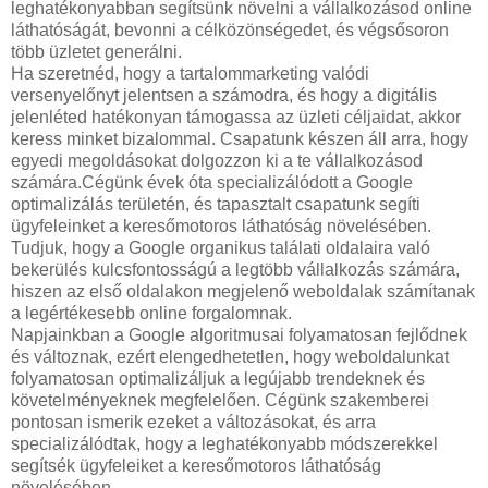
leghatékonyabban segítsünk növelni a vállalkozásod online
láthatóságát, bevonni a célközönségedet, és végsősoron
több üzletet generálni.
Ha szeretnéd, hogy a tartalommarketing valódi
versenyelőnyt jelentsen a számodra, és hogy a digitális
jelenléted hatékonyan támogassa az üzleti céljaidat, akkor
keress minket bizalommal. Csapatunk készen áll arra, hogy
egyedi megoldásokat dolgozzon ki a te vállalkozásod
számára.Cégünk évek óta specializálódott a Google
optimalizálás területén, és tapasztalt csapatunk segíti
ügyfeleinket a keresőmotoros láthatóság növelésében.
Tudjuk, hogy a Google organikus találati oldalaira való
bekerülés kulcsfontosságú a legtöbb vállalkozás számára,
hiszen az első oldalakon megjelenő weboldalak számítanak
a legértékesebb online forgalomnak.
Napjainkban a Google algoritmusai folyamatosan fejlődnek
és változnak, ezért elengedhetetlen, hogy weboldalunkat
folyamatosan optimalizáljuk a legújabb trendeknek és
követelményeknek megfelelően. Cégünk szakemberei
pontosan ismerik ezeket a változásokat, és arra
specializálódtak, hogy a leghatékonyabb módszerekkel
segítsék ügyfeleiket a keresőmotoros láthatóság
növelésében.