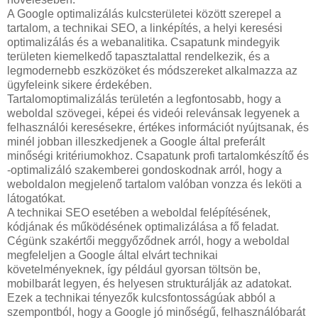
A Google optimalizálás kulcsterületei között szerepel a
tartalom, a technikai SEO, a linképítés, a helyi keresési
optimalizálás és a webanalitika. Csapatunk mindegyik
területen kiemelkedő tapasztalattal rendelkezik, és a
legmodernebb eszközöket és módszereket alkalmazza az
ügyfeleink sikere érdekében.
Tartalomoptimalizálás területén a legfontosabb, hogy a
weboldal szövegei, képei és videói relevánsak legyenek a
felhasználói keresésekre, értékes információt nyújtsanak, és
minél jobban illeszkedjenek a Google által preferált
minőségi kritériumokhoz. Csapatunk profi tartalomkészítő és
-optimalizáló szakemberei gondoskodnak arról, hogy a
weboldalon megjelenő tartalom valóban vonzza és leköti a
látogatókat.
A technikai SEO esetében a weboldal felépítésének,
kódjának és működésének optimalizálása a fő feladat.
Cégünk szakértői meggyőződnek arról, hogy a weboldal
megfeleljen a Google által elvárt technikai
követelményeknek, így például gyorsan töltsön be,
mobilbarát legyen, és helyesen strukturálják az adatokat.
Ezek a technikai tényezők kulcsfontosságúak abból a
szempontból, hogy a Google jó minőségű, felhasználóbarát