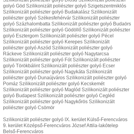
golyó Göd Szilikonizált poliészter golyó Szigetszentmiklós
Szilikonizált poliészter golyó Budakalász Szilikonizált
poliészter golyó Székesfehérvár Szilikonizált poliészter
golyó Százhalombatta Szilikonizált poliészter golyó Budaörs
Szilikonizált poliészter golyó Gödöllő Szilikonizált poliészter
golyó Esztergom Szilikonizált poliészter golyó Pécel
Szilikonizált poliészter golyó Kerepes Szilikonizált
poliészter golyó Aszód Szilikonizált poliészter golyó
Ráckeve Szilikonizált poliészter golyó Nagytarcsa
Szilikonizált poliészter golyó Fót Szilikonizált poliészter
golyó Törökbálint Szilikonizált poliészter golyó Ecser
Szilikonizált poliészter golyó Nagykáta Szilikonizált
poliészter golyó Dunaújváros Szilikonizált poliészter golyó
Pomáz Szilikonizált poliészter golyó Kecskemét
Szilikonizált poliészter golyó Maglód Szilikonizált poliészter
golyó Budapest Szilikonizált poliészter golyó Cegléd
Szilikonizált poliészter golyó Nagykőrös Szilikonizált
poliészter golyó Csömör
Szilikonizált poliészter golyó IX. kerület Külső-Ferencváros
9. kerület Középső-Ferencváros József Attila-lakótelep
Belső-Ferencváros