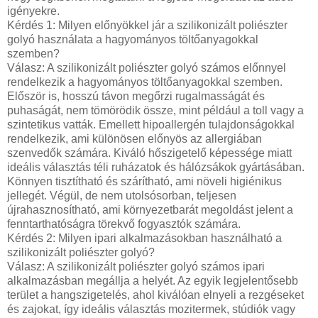
igényekre.
Kérdés 1: Milyen előnyökkel jár a szilikonizált poliészter
golyó használata a hagyományos töltőanyagokkal
szemben?
Válasz: A szilikonizált poliészter golyó számos előnnyel
rendelkezik a hagyományos töltőanyagokkal szemben.
Először is, hosszú távon megőrzi rugalmasságát és
puhaságát, nem tömörödik össze, mint például a toll vagy a
szintetikus vatták. Emellett hipoallergén tulajdonságokkal
rendelkezik, ami különösen előnyös az allergiában
szenvedők számára. Kiváló hőszigetelő képessége miatt
ideális választás téli ruházatok és hálózsákok gyártásában.
Könnyen tisztítható és szárítható, ami növeli higiénikus
jellegét. Végül, de nem utolsósorban, teljesen
újrahasznosítható, ami környezetbarát megoldást jelent a
fenntarthatóságra törekvő fogyasztók számára.
Kérdés 2: Milyen ipari alkalmazásokban használható a
szilikonizált poliészter golyó?
Válasz: A szilikonizált poliészter golyó számos ipari
alkalmazásban megállja a helyét. Az egyik legjelentősebb
terület a hangszigetelés, ahol kiválóan elnyeli a rezgéseket
és zajokat, így ideális választás mozitermek, stúdiók vagy