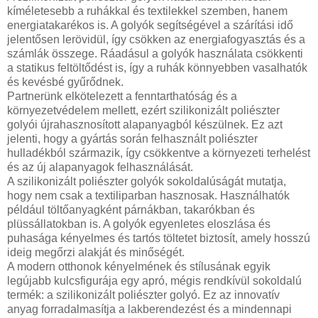
kíméletesebb a ruhákkal és textilekkel szemben, hanem
energiatakarékos is. A golyók segítségével a szárítási idő
jelentősen lerövidül, így csökken az energiafogyasztás és a
számlák összege. Ráadásul a golyók használata csökkenti
a statikus feltöltődést is, így a ruhák könnyebben vasalhatók
és kevésbé gyűrődnek.
Partnerünk elkötelezett a fenntarthatóság és a
környezetvédelem mellett, ezért szilikonizált poliészter
golyói újrahasznosított alapanyagból készülnek. Ez azt
jelenti, hogy a gyártás során felhasznált poliészter
hulladékból származik, így csökkentve a környezeti terhelést
és az új alapanyagok felhasználását.
A szilikonizált poliészter golyók sokoldalúságát mutatja,
hogy nem csak a textiliparban hasznosak. Használhatók
például töltőanyagként párnákban, takarókban és
plüssállatokban is. A golyók egyenletes eloszlása és
puhasága kényelmes és tartós töltetet biztosít, amely hosszú
ideig megőrzi alakját és minőségét.
A modern otthonok kényelmének és stílusának egyik
legújabb kulcsfigurája egy apró, mégis rendkívül sokoldalú
termék: a szilikonizált poliészter golyó. Ez az innovatív
anyag forradalmasítja a lakberendezést és a mindennapi