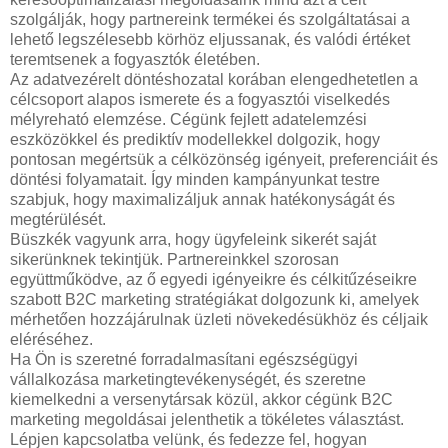
szolgálják, hogy partnereink termékei és szolgáltatásai a
lehető legszélesebb körhöz eljussanak, és valódi értéket
teremtsenek a fogyasztók életében.
Az adatvezérelt döntéshozatal korában elengedhetetlen a
célcsoport alapos ismerete és a fogyasztói viselkedés
mélyreható elemzése. Cégünk fejlett adatelemzési
eszközökkel és prediktív modellekkel dolgozik, hogy
pontosan megértsük a célközönség igényeit, preferenciáit és
döntési folyamatait. Így minden kampányunkat testre
szabjuk, hogy maximalizáljuk annak hatékonyságát és
megtérülését.
Büszkék vagyunk arra, hogy ügyfeleink sikerét saját
sikerünknek tekintjük. Partnereinkkel szorosan
együttműködve, az ő egyedi igényeikre és célkitűzéseikre
szabott B2C marketing stratégiákat dolgozunk ki, amelyek
mérhetően hozzájárulnak üzleti növekedésükhöz és céljaik
eléréséhez.
Ha Ön is szeretné forradalmasítani egészségügyi
vállalkozása marketingtevékenységét, és szeretne
kiemelkedni a versenytársak közül, akkor cégünk B2C
marketing megoldásai jelenthetik a tökéletes választást.
Lépjen kapcsolatba velünk, és fedezze fel, hogyan