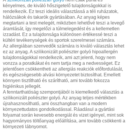
kényelmes, de kiváló hőszigetelő tulajdonságokkal is
rendelkezik. Ez teszi ideális választássá a téli ruházatok,
hálózsákok és takarók gyártásában. Az anyag képes
megtartani a test melegét, miközben lehetővé teszi a levegő
áramlását, így megelőzi a túlmelegedést és a kellemetlen
izzadást. Ez a tulajdonsága különösen értékessé teszi a
kültéri tevékenységek és sportok szerelmesei számára.
Az allergiában szenvedők számára is kiváló választás lehet
ez az anyag. A szilikonizált poliészter golyó hipoallergén
tulajdonságokkal rendelkezik, ami azt jelenti, hogy nem
vonzza a poratkákat és nem tartja meg a nedvességet. Ez
jelentősen csökkentheti az allergiás reakciók előfordulását,
és egészségesebb alvási környezetet biztosíthat. Emellett
könnyen tisztítható és szárítható, ami tovább fokozza
higiénikus jellegét.
A fenntarthatóság szempontjából is kiemelkedő választás a
szilikonizált poliészter golyó. Az anyag teljes mértékben
újrahasznosítható, ami összhangban van a modern
környezettudatos gondolkodással. Ráadásul a gyártási
folyamat során kevesebb energiát és vizet igényel, mint sok
hagyományos töltőanyag előállítása, ami tovább csökkenti a
környezeti lábnyomot.