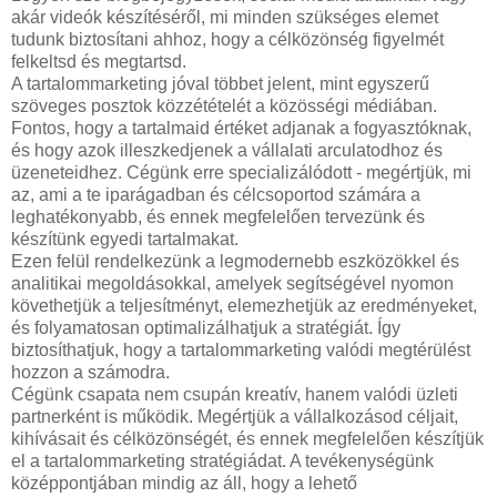
akár videók készítéséről, mi minden szükséges elemet
tudunk biztosítani ahhoz, hogy a célközönség figyelmét
felkeltsd és megtartsd.
A tartalommarketing jóval többet jelent, mint egyszerű
szöveges posztok közzétételét a közösségi médiában.
Fontos, hogy a tartalmaid értéket adjanak a fogyasztóknak,
és hogy azok illeszkedjenek a vállalati arculatodhoz és
üzeneteidhez. Cégünk erre specializálódott - megértjük, mi
az, ami a te iparágadban és célcsoportod számára a
leghatékonyabb, és ennek megfelelően tervezünk és
készítünk egyedi tartalmakat.
Ezen felül rendelkezünk a legmodernebb eszközökkel és
analitikai megoldásokkal, amelyek segítségével nyomon
követhetjük a teljesítményt, elemezhetjük az eredményeket,
és folyamatosan optimalizálhatjuk a stratégiát. Így
biztosíthatjuk, hogy a tartalommarketing valódi megtérülést
hozzon a számodra.
Cégünk csapata nem csupán kreatív, hanem valódi üzleti
partnerként is működik. Megértjük a vállalkozásod céljait,
kihívásait és célközönségét, és ennek megfelelően készítjük
el a tartalommarketing stratégiádat. A tevékenységünk
középpontjában mindig az áll, hogy a lehető