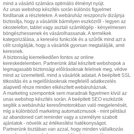
mind a vásárló számára optimális élményt nyújt.
Az unas webshop készítés során különös figyelmet
fordítanak a részletekre. A webáruház reszponzív dizájnja
biztosítja, hogy a vásárlók bármilyen eszközről - legyen az
okostelefon, tablet vagy asztali számítógép - kényelmesen
böngészhessenek és vásárolhassanak. A termékek
kategorizálása, a keresési funkciók és a szűrők mind azt a
célt szolgálják, hogy a vásárlók gyorsan megtalálják, amit
keresnek.
A biztonság kiemelkedően fontos az online
kereskedelemben. Partnerünk által készített webshopok a
legmagasabb biztonsági előírásoknak felelnek meg, védve
mind az üzemeltető, mind a vásárlók adatait. A beépített SSL
titkosítás és a regelőírásoknak megfelelő adatkezelés
alapvető része minden elkészített webáruháznak.
A marketing szempontok sem maradnak figyelmen kívül az
unas webshop készítés során. A beépített SEO eszközök
segítik a webáruház keresőmotorokban való megjelenését,
míg a különböző marketing automatizmusok - mint például
az abandoned cart reminder vagy a személyre szabott
ajánlatok - növelik az értékesítési hatékonyságot.
Partnerünk tisztában van azzal, hogy minden vállalkozás