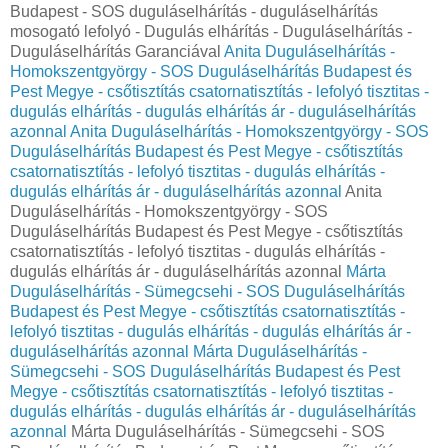
Budapest - SOS duguláselhárítás - duguláselhárítás
mosogató lefolyó - Dugulás elhárítás - Duguláselhárítás -
Duguláselhárítás Garanciával
Anita Duguláselhárítás -
Homokszentgyörgy - SOS Duguláselhárítás Budapest és
Pest Megye - csőtisztítás csatornatisztítás - lefolyó tisztitas -
dugulás elhárítás - dugulás elhárítás ár - duguláselhárítás
azonnal
Anita Duguláselhárítás - Homokszentgyörgy - SOS
Duguláselhárítás Budapest és Pest Megye - csőtisztítás
csatornatisztítás - lefolyó tisztitas - dugulás elhárítás -
dugulás elhárítás ár - duguláselhárítás azonnal
Anita
Duguláselhárítás - Homokszentgyörgy - SOS
Duguláselhárítás Budapest és Pest Megye - csőtisztítás
csatornatisztítás - lefolyó tisztitas - dugulás elhárítás -
dugulás elhárítás ár - duguláselhárítás azonnal
Márta
Duguláselhárítás - Sümegcsehi - SOS Duguláselhárítás
Budapest és Pest Megye - csőtisztítás csatornatisztítás -
lefolyó tisztitas - dugulás elhárítás - dugulás elhárítás ár -
duguláselhárítás azonnal
Márta Duguláselhárítás -
Sümegcsehi - SOS Duguláselhárítás Budapest és Pest
Megye - csőtisztítás csatornatisztítás - lefolyó tisztitas -
dugulás elhárítás - dugulás elhárítás ár - duguláselhárítás
azonnal
Márta Duguláselhárítás - Sümegcsehi - SOS