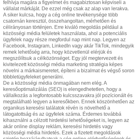
felhívja magára a figyelmet és magabiztosan képviseli a
vállalat márkáját. De ezzel még csak az alap van lerakva.
A siker kulcsa, hogy a cég online tevékenysége több
csatornán keresztül, összehangoltan, mérhetően és
célirányosan történjen. Erre kiváló megoldás például a
közösségi média felületek használata, ahol a potenciális
ügyfelek nagy része megfordul nap mint nap. Legyen az
Facebook, Instagram, LinkedIn vagy akár TikTok, mindegyik
remek lehetőség arra, hogy közvetlenül elérjük és
megszólítsuk a célközönséget. Egy jól megtervezett és
kivitelezett közösségi média marketing stratégia képes
növelni a márkaismeretet, építeni a bizalmat és végső soron
többletügyfeleket generálni.
De a közösségi média önmagában nem elég. A
keresőoptimalizálás (SEO) is elengedhetetlen, hogy a
vállalkozás a legfontosabb kulcsszavakra jól pozícionált és
megtalálható legyen a keresőkben. Ennek köszönhetően az
organikus keresési találatok révén is növelhető a
látogatottság és az ügyfelek száma. Érdemes továbbá
kihasználni a célzott hirdetési lehetőségeket is, legyen az
akár online display reklám, keresési hirdetés vagy
közösségi média hirdetés. Ezek a fizetett megoldások
szintén hozzájárulhatnak a cég online elérhetőségének és