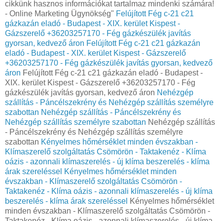
cikkünk hasznos információkat tartalmaz mindenki számára!
- Online Marketing Ügynökség"
Felújított Fég c-21 c21
gázkazán eladó - Budapest - XIX. kerület Kispest -
Gázszerelő +36203257170 - Fég gázkészülék javítás
gyorsan, kedvező áron
Felújított Fég c-21 c21 gázkazán
eladó - Budapest - XIX. kerület Kispest - Gázszerelő
+36203257170 - Fég gázkészülék javítás gyorsan, kedvező
áron
Felújított Fég c-21 c21 gázkazán eladó - Budapest -
XIX. kerület Kispest - Gázszerelő +36203257170 - Fég
gázkészülék javítás gyorsan, kedvező áron
Nehézgép
szállítás - Páncélszekrény és Nehézgép szállítás személyre
szabottan
Nehézgép szállítás - Páncélszekrény és
Nehézgép szállítás személyre szabottan
Nehézgép szállítás
- Páncélszekrény és Nehézgép szállítás személyre
szabottan
Kényelmes hőmérséklet minden évszakban -
Klímaszerelő szolgáltatás Csömörön - Taktakenéz - Klíma
oázis - azonnali klímaszerelés - új klíma beszerelés - klíma
árak szereléssel
Kényelmes hőmérséklet minden
évszakban - Klímaszerelő szolgáltatás Csömörön -
Taktakenéz - Klíma oázis - azonnali klímaszerelés - új klíma
beszerelés - klíma árak szereléssel
Kényelmes hőmérséklet
minden évszakban - Klímaszerelő szolgáltatás Csömörön -
Taktakenéz - Klíma oázis - azonnali klímaszerelés - új klíma