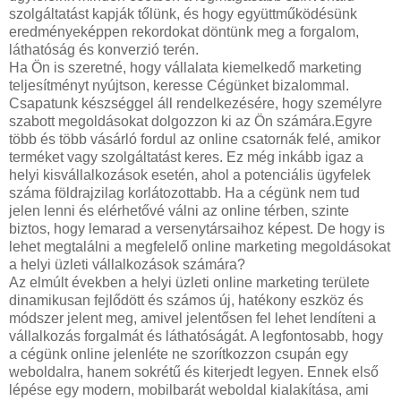
szolgáltatást kapják tőlünk, és hogy együttműködésünk
eredményeképpen rekordokat döntünk meg a forgalom,
láthatóság és konverzió terén.
Ha Ön is szeretné, hogy vállalata kiemelkedő marketing
teljesítményt nyújtson, keresse Cégünket bizalommal.
Csapatunk készséggel áll rendelkezésére, hogy személyre
szabott megoldásokat dolgozzon ki az Ön számára.Egyre
több és több vásárló fordul az online csatornák felé, amikor
terméket vagy szolgáltatást keres. Ez még inkább igaz a
helyi kisvállalkozások esetén, ahol a potenciális ügyfelek
száma földrajzilag korlátozottabb. Ha a cégünk nem tud
jelen lenni és elérhetővé válni az online térben, szinte
biztos, hogy lemarad a versenytársaihoz képest. De hogy is
lehet megtalálni a megfelelő online marketing megoldásokat
a helyi üzleti vállalkozások számára?
Az elmúlt években a helyi üzleti online marketing területe
dinamikusan fejlődött és számos új, hatékony eszköz és
módszer jelent meg, amivel jelentősen fel lehet lendíteni a
vállalkozás forgalmát és láthatóságát. A legfontosabb, hogy
a cégünk online jelenléte ne szorítkozzon csupán egy
weboldalra, hanem sokrétű és kiterjedt legyen. Ennek első
lépése egy modern, mobilbarát weboldal kialakítása, ami