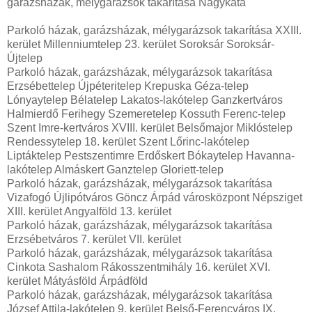
garázsházak, mélygarázsok takarítása Nagykáta
Parkoló házak, garázsházak, mélygarázsok takarítása XXIII.
kerület Millenniumtelep 23. kerület Soroksár Soroksár-
Újtelep
Parkoló házak, garázsházak, mélygarázsok takarítása
Erzsébettelep Újpéteritelep Krepuska Géza-telep
Lónyaytelep Bélatelep Lakatos-lakótelep Ganzkertváros
Halmierdő Ferihegy Szemeretelep Kossuth Ferenc-telep
Szent Imre-kertváros XVIII. kerület Belsőmajor Miklóstelep
Rendessytelep 18. kerület Szent Lőrinc-lakótelep
Liptáktelep Pestszentimre Erdőskert Bókaytelep Havanna-
lakótelep Almáskert Ganztelep Gloriett-telep
Parkoló házak, garázsházak, mélygarázsok takarítása
Vizafogó Újlipótváros Göncz Árpád városközpont Népsziget
XIII. kerület Angyalföld 13. kerület
Parkoló házak, garázsházak, mélygarázsok takarítása
Erzsébetváros 7. kerület VII. kerület
Parkoló házak, garázsházak, mélygarázsok takarítása
Cinkota Sashalom Rákosszentmihály 16. kerület XVI.
kerület Mátyásföld Árpádföld
Parkoló házak, garázsházak, mélygarázsok takarítása
József Attila-lakótelep 9. kerület Belső-Ferencváros IX.