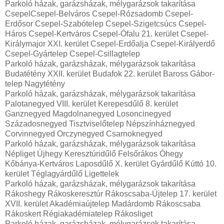
Parkoló házak, garázsházak, mélygarázsok takarítása
CsepelCsepel-Belváros Csepel-Rózsadomb Csepel-
Erdősor Csepel-Szabótelep Csepel-Szigetcsúcs Csepel-
Háros Csepel-Kertváros Csepel-Ófalu 21. kerület Csepel-
Királymajor XXI. kerület Csepel-Erdőalja Csepel-Királyerdő
Csepel-Gyártelep Csepel-Csillagtelep
Parkoló házak, garázsházak, mélygarázsok takarítása
Budatétény XXII. kerület Budafok 22. kerület Baross Gábor-
telep Nagytétény
Parkoló házak, garázsházak, mélygarázsok takarítása
Palotanegyed VIII. kerület Kerepesdűlő 8. kerület
Ganznegyed Magdolnanegyed Losoncinegyed
Századosnegyed Tisztviselőtelep Népszínháznegyed
Corvinnegyed Orczynegyed Csarnoknegyed
Parkoló házak, garázsházak, mélygarázsok takarítása
Népliget Újhegy Keresztúridűlő Felsőrákos Óhegy
Kőbánya-Kertváros Laposdűlő X. kerület Gyárdűlő Kúttó 10.
kerület Téglagyárdűlő Ligettelek
Parkoló házak, garázsházak, mélygarázsok takarítása
Rákoshegy Rákoskeresztúr Rákoscsaba-Újtelep 17. kerület
XVII. kerület Akadémiaújtelep Madárdomb Rákoscsaba
Rákoskert Régiakadémiatelep Rákosliget
Parkoló házak, garázsházak, mélygarázsok takarítása