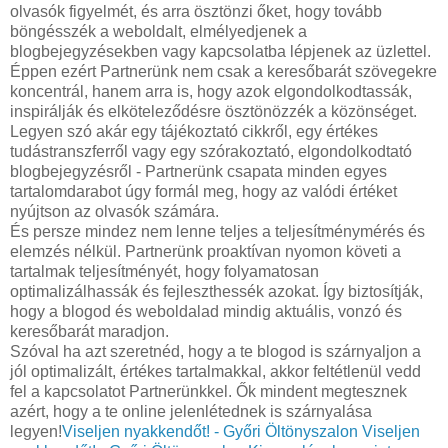
olvasók figyelmét, és arra ösztönzi őket, hogy tovább
böngésszék a weboldalt, elmélyedjenek a
blogbejegyzésekben vagy kapcsolatba lépjenek az üzlettel.
Éppen ezért Partnerünk nem csak a keresőbarát szövegekre
koncentrál, hanem arra is, hogy azok elgondolkodtassák,
inspirálják és elköteleződésre ösztönözzék a közönséget.
Legyen szó akár egy tájékoztató cikkről, egy értékes
tudástranszferről vagy egy szórakoztató, elgondolkodtató
blogbejegyzésről - Partnerünk csapata minden egyes
tartalomdarabot úgy formál meg, hogy az valódi értéket
nyújtson az olvasók számára.
És persze mindez nem lenne teljes a teljesítménymérés és
elemzés nélkül. Partnerünk proaktívan nyomon követi a
tartalmak teljesítményét, hogy folyamatosan
optimalizálhassák és fejleszthessék azokat. Így biztosítják,
hogy a blogod és weboldalad mindig aktuális, vonzó és
keresőbarát maradjon.
Szóval ha azt szeretnéd, hogy a te blogod is szárnyaljon a
jól optimalizált, értékes tartalmakkal, akkor feltétlenül vedd
fel a kapcsolatot Partnerünkkel. Ők mindent megtesznek
azért, hogy a te online jelenlétednek is szárnyalása
legyen!
Viseljen nyakkendőt! - Győri Öltönyszalon
Viseljen