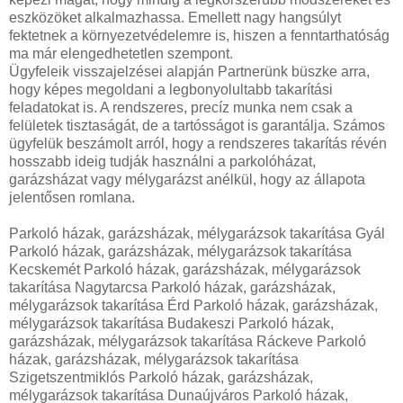
eszközöket alkalmazhassa. Emellett nagy hangsúlyt
fektetnek a környezetvédelemre is, hiszen a fenntarthatóság
ma már elengedhetetlen szempont.
Ügyfeleik visszajelzései alapján Partnerünk büszke arra,
hogy képes megoldani a legbonyolultabb takarítási
feladatokat is. A rendszeres, precíz munka nem csak a
felületek tisztaságát, de a tartósságot is garantálja. Számos
ügyfelük beszámolt arról, hogy a rendszeres takarítás révén
hosszabb ideig tudják használni a parkolóházat,
garázsházat vagy mélygarázst anélkül, hogy az állapota
jelentősen romlana.
Parkoló házak, garázsházak, mélygarázsok takarítása Gyál
Parkoló házak, garázsházak, mélygarázsok takarítása
Kecskemét Parkoló házak, garázsházak, mélygarázsok
takarítása Nagytarcsa Parkoló házak, garázsházak,
mélygarázsok takarítása Érd Parkoló házak, garázsházak,
mélygarázsok takarítása Budakeszi Parkoló házak,
garázsházak, mélygarázsok takarítása Ráckeve Parkoló
házak, garázsházak, mélygarázsok takarítása
Szigetszentmiklós Parkoló házak, garázsházak,
mélygarázsok takarítása Dunaújváros Parkoló házak,