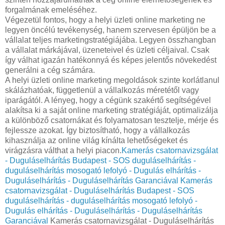
forgalmának emeléséhez.
Végezetül fontos, hogy a helyi üzleti online marketing ne
legyen öncélú tevékenység, hanem szervesen épüljön be a
vállalat teljes marketingstratégiájába. Legyen összhangban
a vállalat márkájával, üzeneteivel és üzleti céljaival. Csak
így válhat igazán hatékonnyá és képes jelentős növekedést
generálni a cég számára.
A helyi üzleti online marketing megoldások szinte korlátlanul
skálázhatóak, függetlenül a vállalkozás méretétől vagy
iparágától. A lényeg, hogy a cégünk szakértő segítségével
alakítsa ki a saját online marketing stratégiáját, optimalizálja
a különböző csatornákat és folyamatosan tesztelje, mérje és
fejlessze azokat. Így biztosítható, hogy a vállalkozás
kihasználja az online világ kínálta lehetőségeket és
virágzásra válthat a helyi piacon.
Kamerás csatornavizsgálat
- Duguláselhárítás Budapest - SOS duguláselhárítás -
duguláselhárítás mosogató lefolyó - Dugulás elhárítás -
Duguláselhárítás - Duguláselhárítás Garanciával
Kamerás
csatornavizsgálat - Duguláselhárítás Budapest - SOS
duguláselhárítás - duguláselhárítás mosogató lefolyó -
Dugulás elhárítás - Duguláselhárítás - Duguláselhárítás
Garanciával
Kamerás csatornavizsgálat - Duguláselhárítás