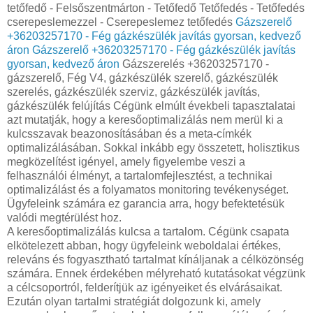
tetőfedő - Felsőszentmárton - Tetőfedő Tetőfedés - Tetőfedés
cserepeslemezzel - Cserepeslemez tetőfedés
Gázszerelő
+36203257170 - Fég gázkészülék javítás gyorsan, kedvező
áron
Gázszerelő +36203257170 - Fég gázkészülék javítás
gyorsan, kedvező áron
Gázszerelés +36203257170 -
gázszerelő, Fég V4, gázkészülék szerelő, gázkészülék
szerelés, gázkészülék szerviz, gázkészülék javítás,
gázkészülék felújítás Cégünk elmúlt évekbeli tapasztalatai
azt mutatják, hogy a keresőoptimalizálás nem merül ki a
kulcsszavak beazonosításában és a meta-címkék
optimalizálásában. Sokkal inkább egy összetett, holisztikus
megközelítést igényel, amely figyelembe veszi a
felhasználói élményt, a tartalomfejlesztést, a technikai
optimalizálást és a folyamatos monitoring tevékenységet.
Ügyfeleink számára ez garancia arra, hogy befektetésük
valódi megtérülést hoz.
A keresőoptimalizálás kulcsa a tartalom. Cégünk csapata
elkötelezett abban, hogy ügyfeleink weboldalai értékes,
releváns és fogyasztható tartalmat kínáljanak a célközönség
számára. Ennek érdekében mélyreható kutatásokat végzünk
a célcsoportról, felderítjük az igényeiket és elvárásaikat.
Ezután olyan tartalmi stratégiát dolgozunk ki, amely