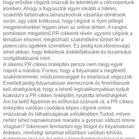
hogy erősítse cégünk imázsát és tekintélyét a célcsoportunk
körében. Ahogy a fogyasztók egyre inkább a hiteles,
szakértői tartalmakra támaszkodnak vásárlási döntéseik
során, úgy válik kritikussá, hogy cégünk is ilyen jellegű
megjelenésekkel legyen jelen az online térben. A rangos
portálokon megjelenő PR-cikkeink révén ugyanis cégünk a
témában elismert, megbízható szakértőként tűnhet fel a
potenciális ügyfelek szemében. Ez pedig kulcsfontosságú
lehet abban, hogy felkeltsük érdeklődésüket és bizalmukat
szolgáltatásaink iránt.
A sikeres PR-cikkes linképítés persze nem megy egyik
napról a másikra. Fontos, hogy a folyamatot a megfelelő
szakértelemmel, módszerességgel és kitartással végezzük.
Emellett pedig folyamatosan elemeznünk és finomítanunk
kell stratégiánkat, hogy a lehető leghatékonyabban tudjuk
kiaknázni a PR-cikkes linképítés nyújtotta lehetőségeket.
Ám ha kellő figyelmet és erőforrást szánunk rá, a PR-cikkes
linképítés valóban csodákra képes cégünk online
imázsának és láthatóságának erősítésében.Tudod, milyen
nehéz lehet naprakésznek maradni a gyorsan változó online
világban? Sikeresen fenntartani egy blogot és folyamatosan
érdekes, minőségi tartalmat előállítani valóban kihívás.
Különösen igaz ez, ha még a keresőoptimalizálással is meg