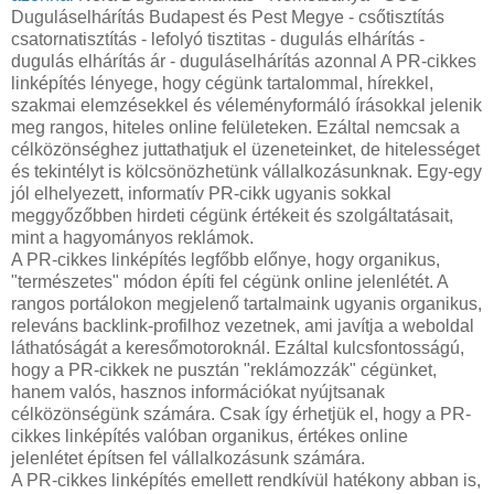
Duguláselhárítás Budapest és Pest Megye - csőtisztítás
csatornatisztítás - lefolyó tisztitas - dugulás elhárítás -
dugulás elhárítás ár - duguláselhárítás azonnal A PR-cikkes
linképítés lényege, hogy cégünk tartalommal, hírekkel,
szakmai elemzésekkel és véleményformáló írásokkal jelenik
meg rangos, hiteles online felületeken. Ezáltal nemcsak a
célközönséghez juttathatjuk el üzeneteinket, de hitelességet
és tekintélyt is kölcsönözhetünk vállalkozásunknak. Egy-egy
jól elhelyezett, informatív PR-cikk ugyanis sokkal
meggyőzőbben hirdeti cégünk értékeit és szolgáltatásait,
mint a hagyományos reklámok.
A PR-cikkes linképítés legfőbb előnye, hogy organikus,
"természetes" módon építi fel cégünk online jelenlétét. A
rangos portálokon megjelenő tartalmaink ugyanis organikus,
releváns backlink-profilhoz vezetnek, ami javítja a weboldal
láthatóságát a keresőmotoroknál. Ezáltal kulcsfontosságú,
hogy a PR-cikkek ne pusztán "reklámozzák" cégünket,
hanem valós, hasznos információkat nyújtsanak
célközönségünk számára. Csak így érhetjük el, hogy a PR-
cikkes linképítés valóban organikus, értékes online
jelenlétet építsen fel vállalkozásunk számára.
A PR-cikkes linképítés emellett rendkívül hatékony abban is,