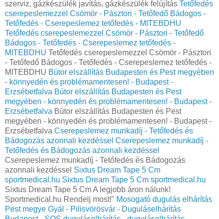
szerviz, gázkészülék javítás, gázkészülék felújítás
Tetőfedés
cserepeslemezzel Csömör - Pásztori - Tetőfedő Bádogos -
Tetőfedés - Cserepeslemez tetőfedés - MITEBDHU
Tetőfedés cserepeslemezzel Csömör - Pásztori - Tetőfedő
Bádogos - Tetőfedés - Cserepeslemez tetőfedés -
MITEBDHU
Tetőfedés cserepeslemezzel Csömör - Pásztori
- Tetőfedő Bádogos - Tetőfedés - Cserepeslemez tetőfedés -
MITEBDHU
Bútor elszállítás Budapesten és Pest megyében
- könnyedén és problémamentesen! - Budapest -
Erzsébetfalva
Bútor elszállítás Budapesten és Pest
megyében - könnyedén és problémamentesen! - Budapest -
Erzsébetfalva
Bútor elszállítás Budapesten és Pest
megyében - könnyedén és problémamentesen! - Budapest -
Erzsébetfalva
Cserepeslemez munkadíj - Tetőfedés és
Bádogozás azonnali kezdéssel
Cserepeslemez munkadíj -
Tetőfedés és Bádogozás azonnali kezdéssel
Cserepeslemez munkadíj - Tetőfedés és Bádogozás
azonnali kezdéssel
Sixtus Dream Tape 5 Cm
sportmedical.hu
Sixtus Dream Tape 5 Cm sportmedical.hu
Sixtus Dream Tape 5 Cm A legjobb áron nálunk!
Sportmedical.hu Rendelj most!"
Mosogató dugulás elhárítás
Pest megye Gyál - Pilisvörösvár - Duguláselhárítás
Budapest - SOS duguláselhárítás - duguláselhárítás