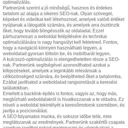
optimalizálás.
Partnerünk szerint a jó minőségű, hasznos és érdekes
tartalom az alapja a sikeres SEO-nak. Olyan szöveget,
képeket és videókat kell létrehoznod, amelyek valódi értéket
nyújtanak a látogatók számára, és amelyek arra ösztönzik
őket, hogy tovább böngésszék az oldaladat. Ezzel
párhuzamosan a weboldal felépítésére és technikai
optimalizálására is nagy hangsúlyt kell fektetned. Fontos,
hogy a navigáció könnyen használható legyen, a
weboldalad gyorsan töltsön be, és mobilbarát legyen.
A kulcsszó-optimalizálás is elengedhetetlen része a SEO-
nak. Partnerünk segítségével azonosíthatod azokat a
kifejezéseket, amelyek a leginkább relevánsak a
célközönséged számára, és beépítheted őket a tartalomba.
Ezáltal javíthatod a weboldalad rangsorolását a keresési
találatokban.
Emellett a backlink-építés is fontos, vagyis az, hogy más,
megbízható weboldalakról is hivatkozzanak a te oldadra. Ez
növeli a weboldal tekintélyét a keresőmotorok szemében, és
javítja a pozicionálást.
A SEO folyamatos munka, és sokszor időbe telik, mire
meglátszanak az eredmények. Partnerünk szakértői csapata
azonban segíthet neked megtervezni és végrehajtani a