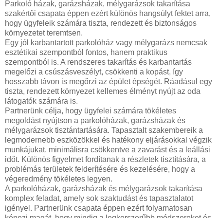
Parkoló házak, garázsházak, mélygarázsok takarítása
szakértői csapata éppen ezért különös hangsúlyt fektet arra,
hogy ügyfeleik számára tiszta, rendezett és biztonságos
környezetet teremtsen.
Egy jól karbantartott parkolóház vagy mélygarázs nemcsak
esztétikai szempontból fontos, hanem praktikus
szempontból is. A rendszeres takarítás és karbantartás
megelőzi a csúszásveszélyt, csökkenti a kopást, így
hosszabb távon is megőrzi az épület épségét. Ráadásul egy
tiszta, rendezett környezet kellemes élményt nyújt az oda
látogatók számára is.
Partnerünk célja, hogy ügyfelei számára tökéletes
megoldást nyújtson a parkolóházak, garázsházak és
mélygarázsok tisztántartására. Tapasztalt szakembereik a
legmodernebb eszközökkel és hatékony eljárásokkal végzik
munkájukat, minimálisra csökkentve a zavarást és a leállási
időt. Különös figyelmet fordítanak a részletek tisztítására, a
problémás területek felderítésére és kezelésére, hogy a
végeredmény tökéletes legyen.
A parkolóházak, garázsházak és mélygarázsok takarítása
komplex feladat, amely sok szaktudást és tapasztalatot
igényel. Partnerünk csapata éppen ezért folyamatosan
képezi magát, hogy mindig a legkorszerűbb módszereket és