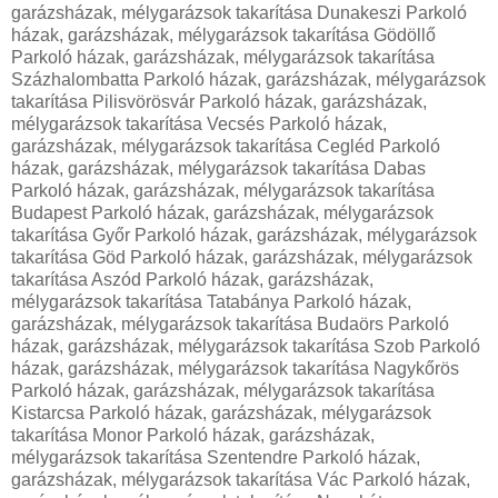
garázsházak, mélygarázsok takarítása Dunakeszi Parkoló
házak, garázsházak, mélygarázsok takarítása Gödöllő
Parkoló házak, garázsházak, mélygarázsok takarítása
Százhalombatta Parkoló házak, garázsházak, mélygarázsok
takarítása Pilisvörösvár Parkoló házak, garázsházak,
mélygarázsok takarítása Vecsés Parkoló házak,
garázsházak, mélygarázsok takarítása Cegléd Parkoló
házak, garázsházak, mélygarázsok takarítása Dabas
Parkoló házak, garázsházak, mélygarázsok takarítása
Budapest Parkoló házak, garázsházak, mélygarázsok
takarítása Győr Parkoló házak, garázsházak, mélygarázsok
takarítása Göd Parkoló házak, garázsházak, mélygarázsok
takarítása Aszód Parkoló házak, garázsházak,
mélygarázsok takarítása Tatabánya Parkoló házak,
garázsházak, mélygarázsok takarítása Budaörs Parkoló
házak, garázsházak, mélygarázsok takarítása Szob Parkoló
házak, garázsházak, mélygarázsok takarítása Nagykőrös
Parkoló házak, garázsházak, mélygarázsok takarítása
Kistarcsa Parkoló házak, garázsházak, mélygarázsok
takarítása Monor Parkoló házak, garázsházak,
mélygarázsok takarítása Szentendre Parkoló házak,
garázsházak, mélygarázsok takarítása Vác Parkoló házak,