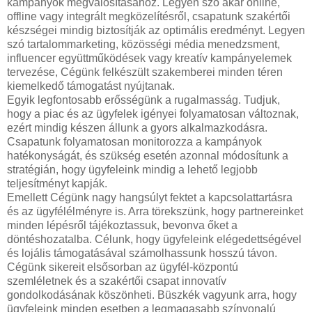
kampányok megvalósításához. Legyen szó akár online,
offline vagy integrált megközelítésről, csapatunk szakértői
készségei mindig biztosítják az optimális eredményt. Legyen
szó tartalommarketing, közösségi média menedzsment,
influencer együttműködések vagy kreatív kampányelemek
tervezése, Cégünk felkészült szakemberei minden téren
kiemelkedő támogatást nyújtanak.
Egyik legfontosabb erősségünk a rugalmasság. Tudjuk,
hogy a piac és az ügyfelek igényei folyamatosan változnak,
ezért mindig készen állunk a gyors alkalmazkodásra.
Csapatunk folyamatosan monitorozza a kampányok
hatékonyságát, és szükség esetén azonnal módosítunk a
stratégián, hogy ügyfeleink mindig a lehető legjobb
teljesítményt kapják.
Emellett Cégünk nagy hangsúlyt fektet a kapcsolattartásra
és az ügyfélélményre is. Arra törekszünk, hogy partnereinket
minden lépésről tájékoztassuk, bevonva őket a
döntéshozatalba. Célunk, hogy ügyfeleink elégedettségével
és lojális támogatásával számolhassunk hosszú távon.
Cégünk sikereit elsősorban az ügyfél-központú
szemléletnek és a szakértői csapat innovatív
gondolkodásának köszönheti. Büszkék vagyunk arra, hogy
ügyfeleink minden esetben a legmagasabb színvonalú