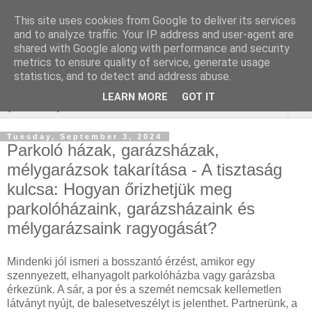
This site uses cookies from Google to deliver its services
Keresőmarketing :
and to analyze traffic. Your IP address and user-agent are
shared with Google along with performance and security
gurtnicsere
metrics to ensure quality of service, generate usage
statistics, and to detect and address abuse.
LEARN MORE
GOT IT
▼
Tuesday, September 3, 2024
Parkoló házak, garázsházak,
mélygarázsok takarítása - A tisztaság
kulcsa: Hogyan őrizhetjük meg
parkolóházaink, garázsházaink és
mélygarázsaink ragyogását?
Mindenki jól ismeri a bosszantó érzést, amikor egy
szennyezett, elhanyagolt parkolóházba vagy garázsba
érkezünk. A sár, a por és a szemét nemcsak kellemetlen
látványt nyújt, de balesetveszélyt is jelenthet. Partnerünk, a