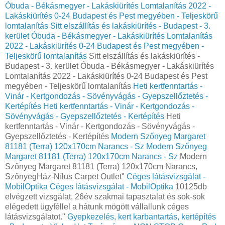
Óbuda - Békásmegyer - Lakáskiürítés Lomtalanítás‎ 2022 -
Lakáskiürítés 0-24 Budapest és Pest megyében‎ - Teljeskörű
lomtalanítás
Sitt elszállítás és lakáskiürítés - Budapest - 3.
kerület Óbuda - Békásmegyer - Lakáskiürítés Lomtalanítás‎
2022 - Lakáskiürítés 0-24 Budapest és Pest megyében‎ -
Teljeskörű lomtalanítás
Sitt elszállítás és lakáskiürítés -
Budapest - 3. kerület Óbuda - Békásmegyer - Lakáskiürítés
Lomtalanítás‎ 2022 - Lakáskiürítés 0-24 Budapest és Pest
megyében‎ - Teljeskörű lomtalanítás
Heti kertfenntartás -
Vinár - Kertgondozás - Sövényvágás - Gyepszellőztetés -
Kertépítés
Heti kertfenntartás - Vinár - Kertgondozás -
Sövényvágás - Gyepszellőztetés - Kertépítés
Heti
kertfenntartás - Vinár - Kertgondozás - Sövényvágás -
Gyepszellőztetés - Kertépítés
Modern Szőnyeg Margaret
81181 (Terra) 120x170cm Narancs - Sz
Modern Szőnyeg
Margaret 81181 (Terra) 120x170cm Narancs - Sz
Modern
Szőnyeg Margaret 81181 (Terra) 120x170cm Narancs,
SzőnyegHáz-Nílus Carpet Outlet"
Céges látásvizsgálat -
MobilOptika
Céges látásvizsgálat - MobilOptika
10125db
elvégzett vizsgálat, 26év szakmai tapasztalat és sok-sok
elégedett ügyféllel a hátunk mögött vállallunk céges
látásvizsgálatot."
Gyepkezelés, kert karbantartás, kertépítés