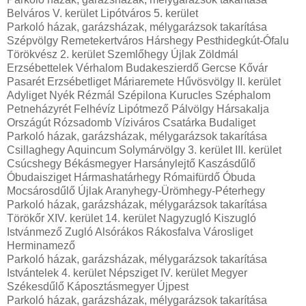
Belváros V. kerület Lipótváros 5. kerület
Parkoló házak, garázsházak, mélygarázsok takarítása
Szépvölgy Remetekertváros Hárshegy Pesthidegkút-Ófalu
Törökvész 2. kerület Szemlőhegy Újlak Zöldmál
Erzsébettelek Vérhalom Budakeszierdő Gercse Kővár
Pasarét Erzsébetliget Máriaremete Hűvösvölgy II. kerület
Adyliget Nyék Rézmál Szépilona Kurucles Széphalom
Petneházyrét Felhévíz Lipótmező Pálvölgy Hársakalja
Országút Rózsadomb Víziváros Csatárka Budaliget
Parkoló házak, garázsházak, mélygarázsok takarítása
Csillaghegy Aquincum Solymárvölgy 3. kerület III. kerület
Csúcshegy Békásmegyer Harsánylejtő Kaszásdűlő
Óbudaisziget Hármashatárhegy Rómaifürdő Óbuda
Mocsárosdűlő Újlak Aranyhegy-Ürömhegy-Péterhegy
Parkoló házak, garázsházak, mélygarázsok takarítása
Törökőr XIV. kerület 14. kerület Nagyzugló Kiszugló
Istvánmező Zugló Alsórákos Rákosfalva Városliget
Herminamező
Parkoló házak, garázsházak, mélygarázsok takarítása
Istvántelek 4. kerület Népsziget IV. kerület Megyer
Székesdűlő Káposztásmegyer Újpest
Parkoló házak, garázsházak, mélygarázsok takarítása