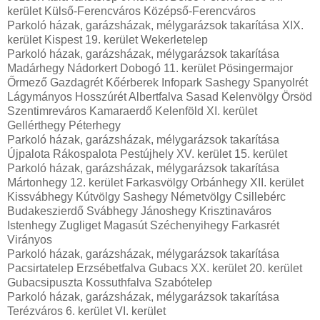
kerület Külső-Ferencváros Középső-Ferencváros
Parkoló házak, garázsházak, mélygarázsok takarítása XIX.
kerület Kispest 19. kerület Wekerletelep
Parkoló házak, garázsházak, mélygarázsok takarítása
Madárhegy Nádorkert Dobogó 11. kerület Pösingermajor
Őrmező Gazdagrét Kőérberek Infopark Sashegy Spanyolrét
Lágymányos Hosszúrét Albertfalva Sasad Kelenvölgy Örsöd
Szentimreváros Kamaraerdő Kelenföld XI. kerület
Gellérthegy Péterhegy
Parkoló házak, garázsházak, mélygarázsok takarítása
Újpalota Rákospalota Pestújhely XV. kerület 15. kerület
Parkoló házak, garázsházak, mélygarázsok takarítása
Mártonhegy 12. kerület Farkasvölgy Orbánhegy XII. kerület
Kissvábhegy Kútvölgy Sashegy Németvölgy Csillebérc
Budakeszierdő Svábhegy Jánoshegy Krisztinaváros
Istenhegy Zugliget Magasút Széchenyihegy Farkasrét
Virányos
Parkoló házak, garázsházak, mélygarázsok takarítása
Pacsirtatelep Erzsébetfalva Gubacs XX. kerület 20. kerület
Gubacsipuszta Kossuthfalva Szabótelep
Parkoló házak, garázsházak, mélygarázsok takarítása
Terézváros 6. kerület VI. kerület