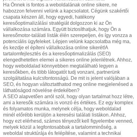
Ha Önnek is fontos a weboldalának online sikere, ne
habozzon felvenni velünk a kapcsolatot. Cégünk szakértői
csapata készen áll, hogy egyedi, hatékony
keresőoptimalizálási stratégiát dolgozzon ki az Ön
vállalkozása számára. Együtt biztosíthatjuk, hogy Ön a
keresőmotor-találati listák élén szerepeljen, és így vonzza a
potenciális ügyfeleket. Lépjen velünk kapcsolatba még ma,
és kezdje el építeni vállalkozása online sikerét!A
tartalomfejlesztés és a keresőoptimalizálás (SEO)
elengedhetetlen elemei a sikeres online jelenlétnek. Ahhoz,
hogy weboldalad könnyebben megtalálható legyen a
keresőkben, és több látogatót tudj vonzani, partnerünk
szolgáltatása kulcsfontosságú. De mit is jelent valójában a
SEO, és hogyan változtatthatod meg online megjelenésed a
láthatóságod növelése érdekében?
A SEO alapvetően arról szól, hogy olyan tartalmat hozz létre,
ami a keresők számára is vonzó és értékes. Ez egy komplex
és folyamatos munka, melynek célja, hogy weboldalad
minél előrébb kerüljön a keresési találati listákon. Ahhoz,
hogy ezt elérhesd, számos tényezőt kell figyelembe venned,
melyek közül a legfontosabbak a tartalomminőség, a
weboldal struktúrája és felépítése, valamint a technikai