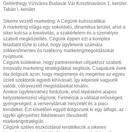
Gellérthegy Víziváros Budavár Vár Krisztinaváros 1. kerület
Tabán I. kerület
Sikerre vezető marketing: A Cégünk kulisszatitkai
A marketing világa egy sokoldalú, dinamikus terület, ahol a
siker kulcsa a kreativitás, a szakértelem és a személyre
szabott megközelítés. Cégünk éppen ezt a komplex
feladatot tűzte ki célul, hogy ügyfeleink számára
zökkenőmentes és hatékony marketingmegoldásokat
nyújtsunk.
Cégünk küldetése, hogy partnereinket céljaikhoz szabott,
innovatív marketing stratégiákkal segítsük. Csapatunk évek
óta dolgozik azon, hogy megismerje és megértse az egyes
üzleti szektorok egyedi kihívásait, így képesek vagyunk
valódi, célravezető megoldásokat kínálni.
Amikor ügyfeleinkhez fordulunk, első lépésként alapos
helyzetelemzést végzünk. Felmérjük a vállalat erősségeit,
gyengeségeit, a versenytársak helyzetét és a piaci
trendeket. Ezt követően együtt dolgozunk ki egy átfogó, az
ügyfél igényeihez tökéletesen illeszkedő
marketingstratégiát.
Cégünk széles eszköztárral rendelkezik a sikeres