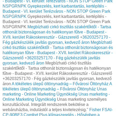
- Budapest - VI. kerület Terézváros - NON STOP Green Park
NSPGRNPK
Gyepkezelés, kert karbantartás, kertépítés -
Budapest - VI. kerület Terézváros - NON STOP Green Park
NSPGRNPK
Gyepkezelés, kert karbantartás, kertépítés -
Budapest - VI. kerület Terézváros - NON STOP Green Park
NSPGRNPK
Megbízható cirkó tisztítás szakértőktől - Tartsa
otthonát biztonságosan és hatékonyan fűtve - Budapest -
XVII. kerület Rákoskeresztúr - Gázszerelő +36203257170 -
Fég gázkészülék javítás gyorsan, kedvező áron
Megbízható
cirkó tisztítás szakértőktől - Tartsa otthonát biztonságosan és
hatékonyan fűtve - Budapest - XVII. kerület Rákoskeresztúr -
Gázszerelő +36203257170 - Fég gázkészülék javítás
gyorsan, kedvező áron
Megbízható cirkó tisztítás
szakértőktől - Tartsa otthonát biztonságosan és hatékonyan
fűtve - Budapest - XVII. kerület Rákoskeresztúr - Gázszerelő
+36203257170 - Fég gázkészülék javítás gyorsan, kedvező
áron
A tökéletes ülepű öltönynadrág – Fővárosi Öltönyház
A
tökéletes ülepű öltönynadrág – Fővárosi Öltönyház
Unas
marketing - Online Marketing Ügynökség
Unas marketing -
Online Marketing Ügynökség
Unas marketing személyes
konzultációval. Integrált rendszerek bekötése a
webáruházba, indulástól a teljes kivitelezésig."
Fisher FSAI-
CP-90BE3 Comfort Plus klímaszerelés - Hőségben a