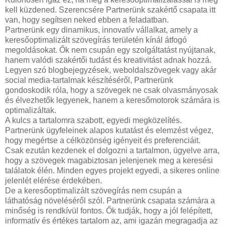
kell küzdened. Szerencsére Partnerünk szakértő csapata itt
van, hogy segítsen neked ebben a feladatban.
Partnerünk egy dinamikus, innovatív vállalkat, amely a
keresőoptimalizált szövegírás területén kínál átfogó
megoldásokat. Ők nem csupán egy szolgáltatást nyújtanak,
hanem valódi szakértői tudást és kreativitást adnak hozzá.
Legyen szó blogbejegyzések, weboldalszövegek vagy akár
social media-tartalmak készítéséről, Partnerünk
gondoskodik róla, hogy a szövegek ne csak olvasmányosak
és élvezhetők legyenek, hanem a keresőmotorok számára is
optimalizáltak.
A kulcs a tartalomra szabott, egyedi megközelítés.
Partnerünk ügyfeleinek alapos kutatást és elemzést végez,
hogy megértse a célközönség igényeit és preferenciáit.
Csak ezután kezdenek el dolgozni a tartalmon, ügyelve arra,
hogy a szövegek magabiztosan jelenjenek meg a keresési
találatok élén. Minden egyes projekt egyedi, a sikeres online
jelenlét elérése érdekében.
De a keresőoptimalizált szövegírás nem csupán a
láthatóság növeléséről szól. Partnerünk csapata számára a
minőség is rendkívül fontos. Ők tudják, hogy a jól felépített,
informatív és értékes tartalom az, ami igazán megragadja az