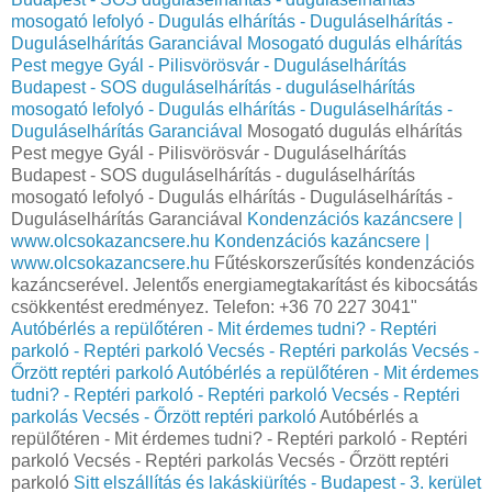
mosogató lefolyó - Dugulás elhárítás - Duguláselhárítás -
Duguláselhárítás Garanciával
Mosogató dugulás elhárítás
Pest megye Gyál - Pilisvörösvár - Duguláselhárítás
Budapest - SOS duguláselhárítás - duguláselhárítás
mosogató lefolyó - Dugulás elhárítás - Duguláselhárítás -
Duguláselhárítás Garanciával
Mosogató dugulás elhárítás
Pest megye Gyál - Pilisvörösvár - Duguláselhárítás
Budapest - SOS duguláselhárítás - duguláselhárítás
mosogató lefolyó - Dugulás elhárítás - Duguláselhárítás -
Duguláselhárítás Garanciával
Kondenzációs kazáncsere |
www.olcsokazancsere.hu
Kondenzációs kazáncsere |
www.olcsokazancsere.hu
Fűtéskorszerűsítés kondenzációs
kazáncserével. Jelentős energiamegtakarítást és kibocsátás
csökkentést eredményez. Telefon: +36 70 227 3041"
Autóbérlés a repülőtéren - Mit érdemes tudni? - Reptéri
parkoló - Reptéri parkoló Vecsés - Reptéri parkolás Vecsés -
Őrzött reptéri parkoló
Autóbérlés a repülőtéren - Mit érdemes
tudni? - Reptéri parkoló - Reptéri parkoló Vecsés - Reptéri
parkolás Vecsés - Őrzött reptéri parkoló
Autóbérlés a
repülőtéren - Mit érdemes tudni? - Reptéri parkoló - Reptéri
parkoló Vecsés - Reptéri parkolás Vecsés - Őrzött reptéri
parkoló
Sitt elszállítás és lakáskiürítés - Budapest - 3. kerület