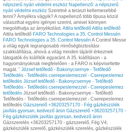
népszerű nyári védelmi eszköz
Napellenző: a népszerű
nyári védelmi eszköz
Szeretné a teraszt kellemesebbé
tenni? Árnyékra vágyik? A napellenző több típusa közül
választhat egyéni igényei szerint, amivel könnyen
megoldhatja az árnyékolást.
Attila tetőfedő
Attila tetőfedő
Attila tetőfedő
FARO Technologies a 35. Control Messén
FARO Technologies a 35. Control Messén
A Control Messe
a világ egyik legrangosabb minőségbiztosítási
szakkiállítása, ahová a világ minden tájáról érkeznek
látogatók és kiállítók egyaránt. A 35. kiállításon - a
hagyományoknak megfelelően - a FARO is képviseltette
magát. "
József tetőfedő - Bakonycsernye - Tetőfedő
Tetőfedés - Tetőfedés cserepeslemezzel - Cserepeslemez
tetőfedés
József tetőfedő - Bakonycsernye - Tetőfedő
Tetőfedés - Tetőfedés cserepeslemezzel - Cserepeslemez
tetőfedés
József tetőfedő - Bakonycsernye - Tetőfedő
Tetőfedés - Tetőfedés cserepeslemezzel - Cserepeslemez
tetőfedés
Gázszerelő +36203257170 - Fég gázkészülék
javítás gyorsan, kedvező áron
Gázszerelő +36203257170 -
Fég gázkészülék javítás gyorsan, kedvező áron
Gázszerelés +36203257170 - gázszerelő, Fég V4,
gázkészülék szerelő, gázkészülék szerelés, gázkészülék