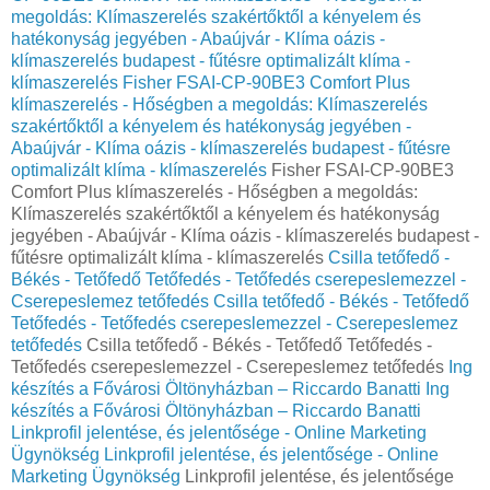
megoldás: Klímaszerelés szakértőktől a kényelem és
hatékonyság jegyében - Abaújvár - Klíma oázis -
klímaszerelés budapest - fűtésre optimalizált klíma -
klímaszerelés
Fisher FSAI-CP-90BE3 Comfort Plus
klímaszerelés - Hőségben a megoldás: Klímaszerelés
szakértőktől a kényelem és hatékonyság jegyében -
Abaújvár - Klíma oázis - klímaszerelés budapest - fűtésre
optimalizált klíma - klímaszerelés
Fisher FSAI-CP-90BE3
Comfort Plus klímaszerelés - Hőségben a megoldás:
Klímaszerelés szakértőktől a kényelem és hatékonyság
jegyében - Abaújvár - Klíma oázis - klímaszerelés budapest -
fűtésre optimalizált klíma - klímaszerelés
Csilla tetőfedő -
Békés - Tetőfedő Tetőfedés - Tetőfedés cserepeslemezzel -
Cserepeslemez tetőfedés
Csilla tetőfedő - Békés - Tetőfedő
Tetőfedés - Tetőfedés cserepeslemezzel - Cserepeslemez
tetőfedés
Csilla tetőfedő - Békés - Tetőfedő Tetőfedés -
Tetőfedés cserepeslemezzel - Cserepeslemez tetőfedés
Ing
készítés a Fővárosi Öltönyházban – Riccardo Banatti
Ing
készítés a Fővárosi Öltönyházban – Riccardo Banatti
Linkprofil jelentése, és jelentősége - Online Marketing
Ügynökség
Linkprofil jelentése, és jelentősége - Online
Marketing Ügynökség
Linkprofil jelentése, és jelentősége