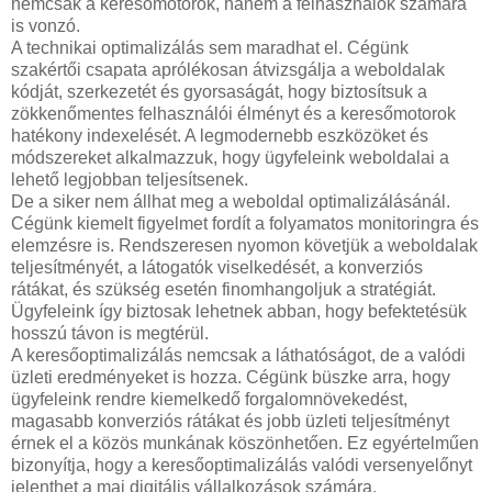
nemcsak a keresőmotorok, hanem a felhasználók számára
is vonzó.
A technikai optimalizálás sem maradhat el. Cégünk
szakértői csapata aprólékosan átvizsgálja a weboldalak
kódját, szerkezetét és gyorsaságát, hogy biztosítsuk a
zökkenőmentes felhasználói élményt és a keresőmotorok
hatékony indexelését. A legmodernebb eszközöket és
módszereket alkalmazzuk, hogy ügyfeleink weboldalai a
lehető legjobban teljesítsenek.
De a siker nem állhat meg a weboldal optimalizálásánál.
Cégünk kiemelt figyelmet fordít a folyamatos monitoringra és
elemzésre is. Rendszeresen nyomon követjük a weboldalak
teljesítményét, a látogatók viselkedését, a konverziós
rátákat, és szükség esetén finomhangoljuk a stratégiát.
Ügyfeleink így biztosak lehetnek abban, hogy befektetésük
hosszú távon is megtérül.
A keresőoptimalizálás nemcsak a láthatóságot, de a valódi
üzleti eredményeket is hozza. Cégünk büszke arra, hogy
ügyfeleink rendre kiemelkedő forgalomnövekedést,
magasabb konverziós rátákat és jobb üzleti teljesítményt
érnek el a közös munkának köszönhetően. Ez egyértelműen
bizonyítja, hogy a keresőoptimalizálás valódi versenyelőnyt
jelenthet a mai digitális vállalkozások számára.