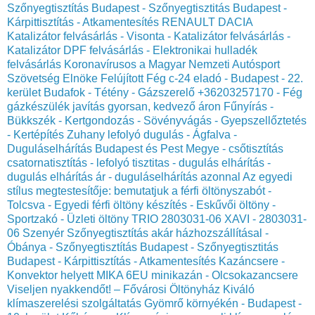
Szőnyegtisztítás Budapest - Szőnyegtisztitás Budapest -
Kárpittisztítás - Atkamentesítés
RENAULT DACIA
Katalizátor felvásárlás - Visonta - Katalizátor felvásárlás -
Katalizátor DPF felvásárlás - Elektronikai hulladék
felvásárlás
Koronavírusos a Magyar Nemzeti Autósport
Szövetség Elnöke
Felújított Fég c-24 eladó - Budapest - 22.
kerület Budafok - Tétény - Gázszerelő +36203257170 - Fég
gázkészülék javítás gyorsan, kedvező áron
Fűnyírás -
Bükkszék - Kertgondozás - Sövényvágás - Gyepszellőztetés
- Kertépítés
Zuhany lefolyó dugulás - Ágfalva -
Duguláselhárítás Budapest és Pest Megye - csőtisztítás
csatornatisztítás - lefolyó tisztitas - dugulás elhárítás -
dugulás elhárítás ár - duguláselhárítás azonnal
Az egyedi
stílus megtestesítője: bemutatjuk a férfi öltönyszabót -
Tolcsva - Egyedi férfi öltöny készítés - Eskűvői öltöny -
Sportzakó - Üzleti öltöny
TRIO 2803031-06 XAVI - 2803031-
06 Szenyér
Szőnyegtisztítás akár házhozszállításal -
Óbánya - Szőnyegtisztítás Budapest - Szőnyegtisztitás
Budapest - Kárpittisztítás - Atkamentesítés
Kazáncsere -
Konvektor helyett MIKA 6EU minikazán - Olcsokazancsere
Viseljen nyakkendőt! – Fővárosi Öltönyház
Kiváló
klímaszerelési szolgáltatás Gyömrő környékén - Budapest -