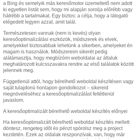
a Bing és semelyik más keresőmotor üzemeltető nem adott
ki egyetlen listát sem, hogy mi alapján sorolja előrébb vagy
hátrébb a tartalmakat. Egy biztos: a célja, hogy a látogató
elégedett legyen azzal, amit talál.
Természetesen vannak (nem is kevés) olyan
keresőoptimalizálási eszközök, módszerek és elvek,
amelyekkel biztosabbak lehetünk a sikerben, amelyeket én
magam is használok. Módszereim sikerét pedig
alátámasztja, hogy megbízóim weboldalai az általuk
meghatározott kulcsszavakra rendre az első találatok között
jelennek meg.
Függetlenül attól, hogy bérelhető weboldal készítésen vagy
saját tulajdonú honlapon gondolkozol – sikereid
megnöveléséhez a keresőoptimalizálást feltétlenül
javaslom.
A keresőoptimalizált bérelhető weboldal készítés előnyei
Ha keresőoptimalizált bérelhető weboldal készítés mellett
döntesz, rengeteg időt és pénzt spórolsz meg a project
kezdetén. Ezek az oldalak reszponzívak, van, hogy már