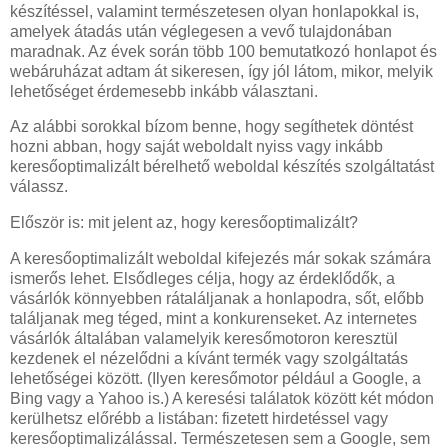
készítéssel, valamint természetesen olyan honlapokkal is,
amelyek átadás után véglegesen a vevő tulajdonában
maradnak. Az évek során több 100 bemutatkozó honlapot és
webáruházat adtam át sikeresen, így jól látom, mikor, melyik
lehetőséget érdemesebb inkább választani.
Az alábbi sorokkal bízom benne, hogy segíthetek döntést
hozni abban, hogy saját weboldalt nyiss vagy inkább
keresőoptimalizált bérelhető weboldal készítés szolgáltatást
válassz.
Először is: mit jelent az, hogy keresőoptimalizált?
A keresőoptimalizált weboldal kifejezés már sokak számára
ismerős lehet. Elsődleges célja, hogy az érdeklődők, a
vásárlók könnyebben rátaláljanak a honlapodra, sőt, előbb
találjanak meg téged, mint a konkurenseket. Az internetes
vásárlók általában valamelyik keresőmotoron keresztül
kezdenek el nézelődni a kívánt termék vagy szolgáltatás
lehetőségei között. (Ilyen keresőmotor például a Google, a
Bing vagy a Yahoo is.) A keresési találatok között két módon
kerülhetsz előrébb a listában: fizetett hirdetéssel vagy
keresőoptimalizálással. Természetesen sem a Google, sem