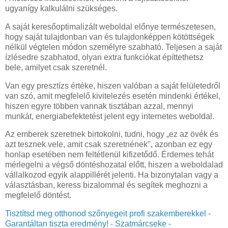
ugyanígy kalkulálni szükséges.
A saját keresőoptimalizált weboldal előnye természetesen,
hogy saját tulajdonban van és tulajdonképpen kötöttségek
nélkül végtelen módon személyre szabható. Teljesen a saját
ízlésedre szabhatod, olyan extra funkciókat építtethetsz
bele, amilyet csak szeretnél.
Van egy presztízs értéke, hiszen valóban a saját felületedről
van szó, amit megfelelő kivitelezés esetén mindenki értékel,
hiszen egyre többen vannak tisztában azzal, mennyi
munkát, energiabefektetést jelent egy internetes weboldal.
Az emberek szeretnek birtokolni, tudni, hogy „ez az övék és
azt tesznek vele, amit csak szeretnének", azonban ez egy
honlap esetében nem feltétlenül kifizetődő. Érdemes tehát
mérlegelni a végső döntéshozatal előtt, hiszen a weboldalad
vállalkozod egyik alappillérét jelenti. Ha bizonytalan vagy a
választásban, keress bizalommal és segítek meghozni a
megfelelő döntést.
Tisztítsd meg otthonod szőnyegeit profi szakemberekkel -
Garantáltan tiszta eredmény! - Szatmárcseke -