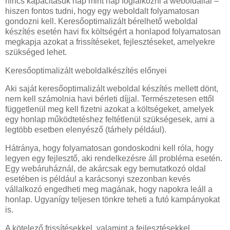
nincs kapacitásuk nap mint nap foglalkozni a weboldallal –
hiszen fontos tudni, hogy egy weboldalt folyamatosan
gondozni kell. Keresőoptimalizált bérelhető weboldal
készítés esetén havi fix költségért a honlapod folyamatosan
megkapja azokat a frissítéseket, fejlesztéseket, amelyekre
szükséged lehet.
Keresőoptimalizált weboldalkészítés előnyei
Aki saját keresőoptimalizált weboldal készítés mellett dönt,
nem kell számolnia havi bérleti díjjal. Természetesen ettől
függetlenül meg kell fizetni azokat a költségeket, amelyek
egy honlap működtetéshez feltétlenül szükségesek, ami a
legtöbb esetben elenyésző (tárhely például).
Hátránya, hogy folyamatosan gondoskodni kell róla, hogy
legyen egy fejlesztő, aki rendelkezésre áll probléma esetén.
Egy webáruháznál, de akárcsak egy bemutatkozó oldal
esetében is például a karácsonyi szezonban kevés
vállalkozó engedheti meg magának, hogy napokra leáll a
honlap. Ugyanígy teljesen tönkre teheti a futó kampányokat
is.
A kötelező frissítésekkel, valamint a fejlesztésekkel