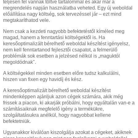
teljesen fel vannak töltve tartalommal és akár már a
megrendelés napján használatba veheted. Egy új weboldal
előállítása nagy költség, sok tervezéssel jár – ezt mind
megtakaríthatod vele.
Nem csak a kezdeti nagyobb befektetéstől kíméled meg
magad, hanem a fenntartási költségektől is. Ha
keresőoptimalizált bérelhető weboldal készítést igényelsz,
nem kell fenntartanod fejlesztői csapatot, a felmerülő
problémák sok esetben a jelzésed nélkül is „maguktól
megoldódnak".
A költségekkel minden esetben előre tudsz kalkulálni,
hiszen van fixen egy havidíj és kész.
A keresőoptimalizált bérelhető weboldal készítést
mindenképpen ajánljuk azon cégek számára, akik még
frissek a piacon, ki akarják próbálni, hogy egyáltalán van-e a
számításaiknak megfelelő igény a termékükre,
szolgáltatásukra anélkül, hogy nagyobbat kellene
befektetniük.
Ugyanakkor kiválóan kiszolgálja azokat a cégeket, akiknek