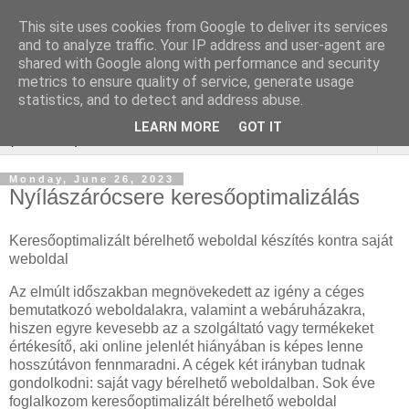
This site uses cookies from Google to deliver its services
Keresőmarketing :
and to analyze traffic. Your IP address and user-agent are
shared with Google along with performance and security
gurtnicsere
metrics to ensure quality of service, generate usage
statistics, and to detect and address abuse.
LEARN MORE
GOT IT
▼
Monday, June 26, 2023
Nyílászárócsere keresőoptimalizálás
Keresőoptimalizált bérelhető weboldal készítés kontra saját
weboldal
Az elmúlt időszakban megnövekedett az igény a céges
bemutatkozó weboldalakra, valamint a webáruházakra,
hiszen egyre kevesebb az a szolgáltató vagy termékeket
értékesítő, aki online jelenlét hiányában is képes lenne
hosszútávon fennmaradni. A cégek két irányban tudnak
gondolkodni: saját vagy bérelhető weboldalban. Sok éve
foglalkozom keresőoptimalizált bérelhető weboldal