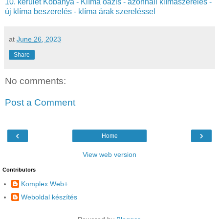
10. kerület Kőbánya - Klíma oázis - azonnali klímaszerelés -
új klíma beszerelés - klíma árak szereléssel
at
June 26, 2023
Share
No comments:
Post a Comment
‹
›
Home
View web version
Contributors
Komplex Web+
Weboldal készítés