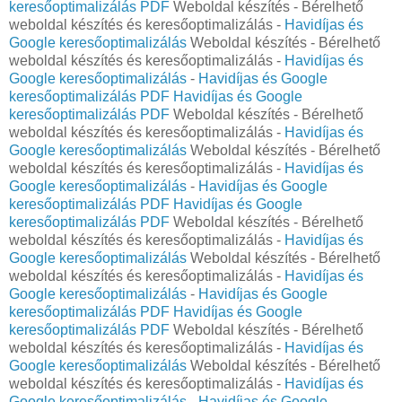
keresőoptimalizálás PDF
Weboldal készítés - Bérelhető
weboldal készítés és keresőoptimalizálás -
Havidíjas és
Google keresőoptimalizálás
Weboldal készítés - Bérelhető
weboldal készítés és keresőoptimalizálás -
Havidíjas és
Google keresőoptimalizálás
-
Havidíjas és Google
keresőoptimalizálás PDF
Havidíjas és Google
keresőoptimalizálás PDF
Weboldal készítés - Bérelhető
weboldal készítés és keresőoptimalizálás -
Havidíjas és
Google keresőoptimalizálás
Weboldal készítés - Bérelhető
weboldal készítés és keresőoptimalizálás -
Havidíjas és
Google keresőoptimalizálás
-
Havidíjas és Google
keresőoptimalizálás PDF
Havidíjas és Google
keresőoptimalizálás PDF
Weboldal készítés - Bérelhető
weboldal készítés és keresőoptimalizálás -
Havidíjas és
Google keresőoptimalizálás
Weboldal készítés - Bérelhető
weboldal készítés és keresőoptimalizálás -
Havidíjas és
Google keresőoptimalizálás
-
Havidíjas és Google
keresőoptimalizálás PDF
Havidíjas és Google
keresőoptimalizálás PDF
Weboldal készítés - Bérelhető
weboldal készítés és keresőoptimalizálás -
Havidíjas és
Google keresőoptimalizálás
Weboldal készítés - Bérelhető
weboldal készítés és keresőoptimalizálás -
Havidíjas és
Google keresőoptimalizálás
-
Havidíjas és Google