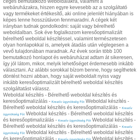
céges bemutatkozó weboldalakra, valamint a
webáruházakra, hiszen egyre kevesebb az a szolgáltató
vagy termékeket értékesítő, aki online jelenlét hiányában is
képes lenne hosszútávon fennmaradni. A cégek két
irányban tudnak gondolkodni: saját vagy bérelhető
weboldalban. Sok éve foglalkozom keresőoptimalizált
bérelhető weboldal készítéssel, valamint természetesen
olyan honlapokkal is, amelyek átadás után véglegesen a
vevő tulajdonában maradnak. Az évek során több 100
bemutatkozó honlapot és webáruházat adtam át sikeresen,
így jól látom, mikor, melyik lehetőséget érdemesebb inkább
választani. Az alábbi sorokkal bízom benne, hogy segíthetek
döntést hozni abban, hogy saját weboldalt nyiss vagy
inkább keresőoptimalizált bérelhető weboldal készítés
szolgáltatást válassz.
Weboldal készítés - Bérelhető weboldal készítés és
keresőoptimalizálás -
Weboldal készítés -
Kreatív ügynökség Fót
Bérelhető weboldal készítés és keresőoptimalizálás -
Kreatív
Weboldal készítés - Bérelhető weboldal készítés
ügynökség Fót
és keresőoptimalizálás -
Weboldal készítés -
Kreatív ügynökség Fót
Bérelhető weboldal készítés és keresőoptimalizálás -
Kreatív
Weboldal készítés - Bérelhető weboldal készítés
ügynökség Fót
és keresőoptimalizálás -
Weboldal készítés -
Kreatív ügynökség Fót