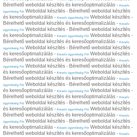
Bérelhető weboldal készítés és keresőoptimalizálás -
Kreatív
Weboldal készítés - Bérelhető weboldal készítés
ügynökség Fót
és keresőoptimalizálás -
Weboldal készítés -
Kreatív ügynökség Fót
Bérelhető weboldal készítés és keresőoptimalizálás -
Kreatív
Weboldal készítés - Bérelhető weboldal készítés
ügynökség Fót
és keresőoptimalizálás -
Weboldal készítés -
Kreatív ügynökség Fót
Bérelhető weboldal készítés és keresőoptimalizálás -
Kreatív
Weboldal készítés - Bérelhető weboldal készítés
ügynökség Fót
és keresőoptimalizálás -
Weboldal készítés -
Kreatív ügynökség Fót
Bérelhető weboldal készítés és keresőoptimalizálás -
Kreatív
Weboldal készítés - Bérelhető weboldal készítés
ügynökség Fót
és keresőoptimalizálás -
Weboldal készítés -
Kreatív ügynökség Fót
Bérelhető weboldal készítés és keresőoptimalizálás -
Kreatív
Weboldal készítés - Bérelhető weboldal készítés
ügynökség Fót
és keresőoptimalizálás -
Weboldal készítés -
Kreatív ügynökség Fót
Bérelhető weboldal készítés és keresőoptimalizálás -
Kreatív
Weboldal készítés - Bérelhető weboldal készítés
ügynökség Fót
és keresőoptimalizálás -
Weboldal készítés -
Kreatív ügynökség Fót
Bérelhető weboldal készítés és keresőoptimalizálás -
Kreatív
Weboldal készítés - Bérelhető weboldal készítés
ügynökség Fót
és keresőoptimalizálás -
Weboldal készítés -
Kreatív ügynökség Fót
Bérelhető weboldal készítés és keresőoptimalizálás -
Kreatív